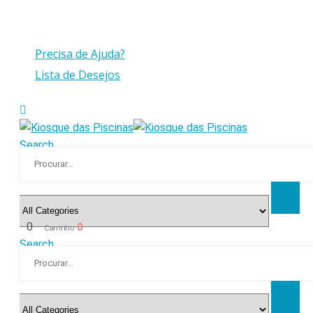
Compras > a 175€ C/IVA com peso até 30 Kg
Precisa de Ajuda?
Lista de Desejos
Search
0
0
Carrinho
Search