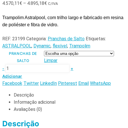
4.570,11
€
–
4.895,18
€
C/IVA
Trampolim Astralpool
, com trilho largo e fabricado em resina 
de poliéster e fibra de vidro.
REF:
23199
Categoria:
Pranchas de Salto
Etiquetas:
ASTRALPOOL
,
Dynamic
,
flexível
,
Trampolim
PRANCHAS DE
Limpar
SALTO
-
+
Adicionar
Facebook
Twitter
LinkedIn
Pinterest
Email
WhatsApp
Descrição
Informação adicional
Avaliações (0)
Descrição