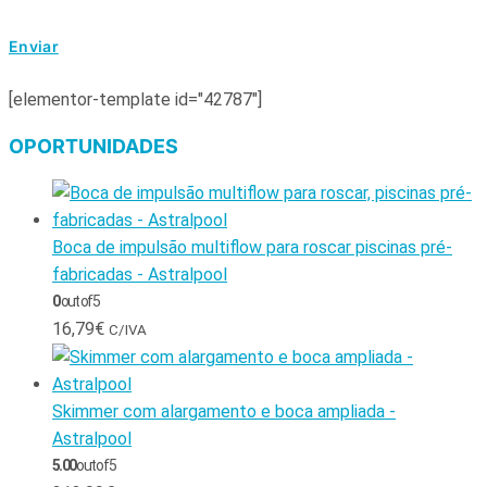
[elementor-template id="42787"]
OPORTUNIDADES
Boca de impulsão multiflow para roscar piscinas pré-
fabricadas - Astralpool
0
out of 5
16,79
€
C/IVA
Skimmer com alargamento e boca ampliada -
Astralpool
5.00
out of 5