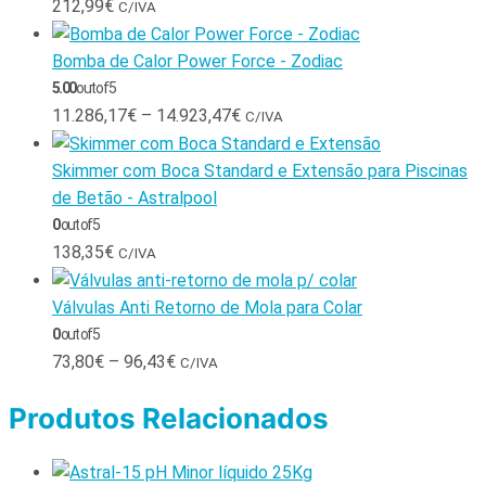
212,99
€
C/IVA
Bomba de Calor Power Force - Zodiac
5.00
out of 5
11.286,17
€
–
14.923,47
€
C/IVA
Skimmer com Boca Standard e Extensão para Piscinas
de Betão - Astralpool
0
out of 5
138,35
€
C/IVA
Válvulas Anti Retorno de Mola para Colar
0
out of 5
73,80
€
–
96,43
€
C/IVA
Produtos Relacionados