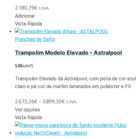
2.180,79
€
C/IVA
Adicionar
Vista Rápida
Pranchas de Salto
Trampolim Modelo Elevado – Astralpool
5.00
out of 5
Trampolim Elevado da Astralpool, com pista de cor azul
claro e pé cor de marfim laminados em poliéster e FV.
2.673,26
€
–
3.899,30
€
C/IVA
Ver opções
Vista Rápida