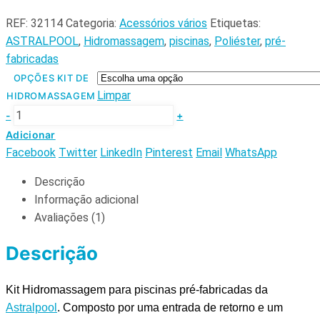
REF:
32114
Categoria:
Acessórios vários
Etiquetas:
ASTRALPOOL
,
Hidromassagem
,
piscinas
,
Poliéster
,
pré-
fabricadas
OPÇÕES KIT DE
Limpar
HIDROMASSAGEM
-
+
Adicionar
Facebook
Twitter
LinkedIn
Pinterest
Email
WhatsApp
Descrição
Informação adicional
Avaliações (1)
Descrição
Kit Hidromassagem para piscinas pré-fabricadas da
Astralpool
. Composto por uma entrada de retorno e um