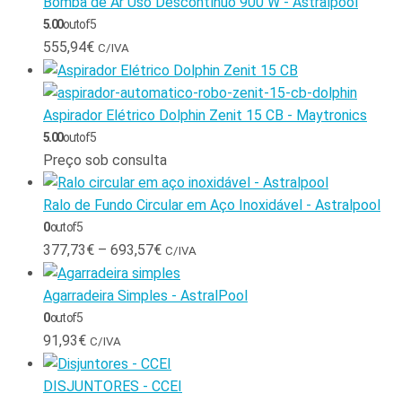
Bomba de Ar Uso Descontínuo 900 W - Astralpool
5.00
out of 5
555,94
€
C/IVA
Aspirador Elétrico Dolphin Zenit 15 CB - Maytronics
5.00
out of 5
Preço sob consulta
Ralo de Fundo Circular em Aço Inoxidável - Astralpool
0
out of 5
377,73
€
–
693,57
€
C/IVA
Agarradeira Simples - AstralPool
0
out of 5
91,93
€
C/IVA
DISJUNTORES - CCEI