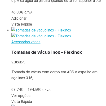
o pH da água da piscina quando este for superior a 7,6.
46,00
€
C/IVA
Adicionar
Vista Rápida
Acessórios vários
Tomadas de vácuo inox – Flexinox
5.00
out of 5
Tomada de vácuo com corpo em ABS e espelho em
aço inox 316;
69,74
€
–
194,59
€
C/IVA
Ver opções
Vista Rápida