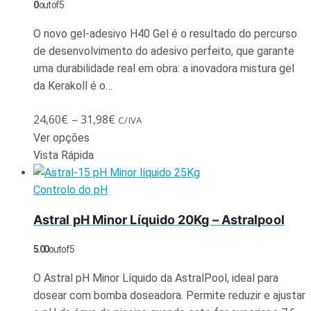
0
out of 5
O novo gel-adesivo H40 Gel é o resultado do percurso
de desenvolvimento do adesivo perfeito, que garante
uma durabilidade real em obra: a inovadora mistura gel
da Kerakoll é o…
24,60
€
–
31,98
€
C/IVA
Ver opções
Vista Rápida
Controlo do pH
Astral pH Minor Líquido 20Kg – Astralpool
5.00
out of 5
O Astral pH Minor Líquido da AstralPool, ideal para
dosear com bomba doseadora. Permite reduzir e ajustar