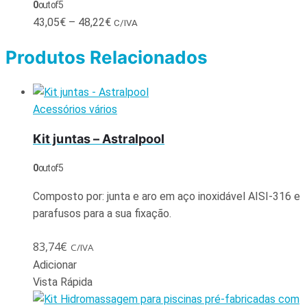
0
out of 5
43,05
€
–
48,22
€
C/IVA
Produtos Relacionados
Acessórios vários
Kit juntas – Astralpool
0
out of 5
Composto por: junta e aro em aço inoxidável AISI-316 e
parafusos para a sua fixação.
83,74
€
C/IVA
Adicionar
Vista Rápida