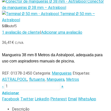
Conector
de mangueiras Ø 38 mm – Astralpool
Terminal Ø 50 mm –
Astralpool
5.00
out of 5
1
avaliação de cliente
|
Adicionar uma avaliação
36,41
€
C/IVA
Mangueira 38 mm 8 Metros da Astralpool,
adequada para
uso com aspiradores manuais de piscina.
REF:
01378-2450
Categoria:
Mangueiras
Etiquetas:
ASTRALPOOL
,
flutuante
,
Mangueira
,
Metros
-
+
Adicionar
Facebook
Twitter
LinkedIn
Pinterest
Email
WhatsApp
Descrição