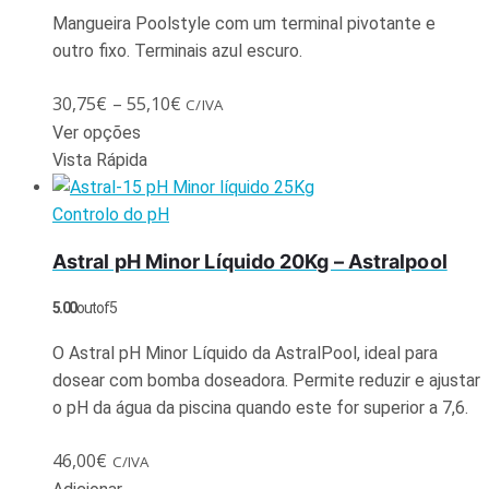
Mangueira Poolstyle com um terminal pivotante e
outro fixo. Terminais azul escuro.
30,75
€
–
55,10
€
C/IVA
Ver opções
Vista Rápida
Controlo do pH
Astral pH Minor Líquido 20Kg – Astralpool
5.00
out of 5
O Astral pH Minor Líquido da AstralPool, ideal para
dosear com bomba doseadora. Permite reduzir e ajustar
o pH da água da piscina quando este for superior a 7,6.
46,00
€
C/IVA