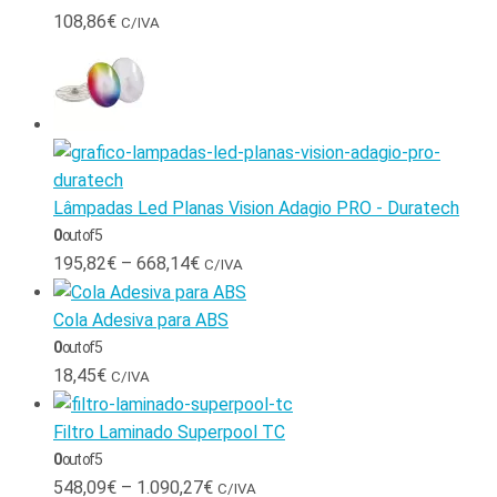
108,86
€
C/IVA
Lâmpadas Led Planas Vision Adagio PRO - Duratech
0
out of 5
195,82
€
–
668,14
€
C/IVA
Cola Adesiva para ABS
0
out of 5
18,45
€
C/IVA
Filtro Laminado Superpool TC
0
out of 5
548,09
€
–
1.090,27
€
C/IVA