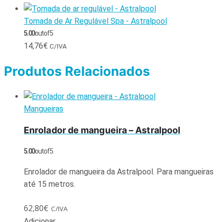
Tomada de Ar Regulável Spa - Astralpool
5.00
out of 5
14,76
€
C/IVA
Produtos Relacionados
Mangueiras
Enrolador de mangueira – Astralpool
5.00
out of 5
Enrolador de mangueira da Astralpool. Para mangueiras
até 15 metros.
62,80
€
C/IVA
Adicionar