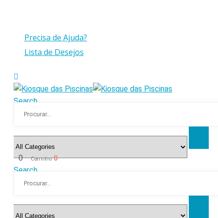
Compras > a 175€ C/IVA com peso até 30 Kg
Precisa de Ajuda?
Lista de Desejos
Search
0
0
Carrinho
Search