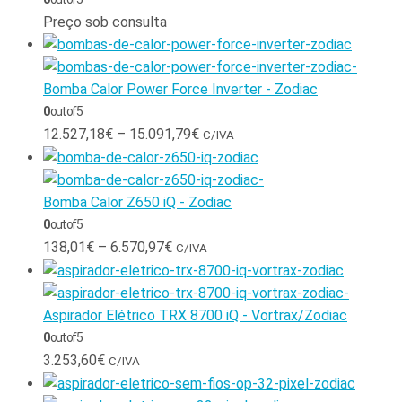
Preço sob consulta
Bomba Calor Power Force Inverter - Zodiac
0
out of 5
12.527,18
€
–
15.091,79
€
C/IVA
Bomba Calor Z650 iQ - Zodiac
0
out of 5
138,01
€
–
6.570,97
€
C/IVA
Aspirador Elétrico TRX 8700 iQ - Vortrax/Zodiac
0
out of 5
3.253,60
€
C/IVA