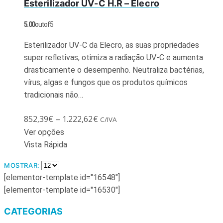
Esterilizador UV-C H.R – Elecro
5.00
out of 5
Esterilizador UV-C da Elecro, as suas propriedades
super refletivas, otimiza a radiação UV-C e aumenta
drasticamente o desempenho. Neutraliza bactérias,
vírus, algas e fungos que os produtos químicos
tradicionais não…
852,39
€
–
1.222,62
€
C/IVA
Ver opções
Vista Rápida
MOSTRAR:
[elementor-template id="16548"]
[elementor-template id="16530"]
CATEGORIAS