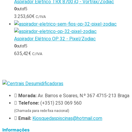
Aspirador Elétrico TRX 8700 iQ - Vortrax/Zodiac
0
out of 5
3.253,60
€
C/IVA
Aspirador Elétrico OP 32 - Pixel/Zodiac
0
out of 5
635,42
€
C/IVA
Morada:
Av. Barros e Soares, N.º 367 4715-213 Braga
Telefone:
(+351) 253 069 560
(Chamada para rede fixa nacional)
Email:
Kiosquedaspiscinas@hotmail.com
Informações