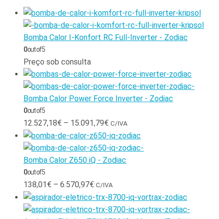
Bomba Calor I-Konfort RC Full-Inverter - Zodiac
0
out of 5
Preço sob consulta
Bomba Calor Power Force Inverter - Zodiac
0
out of 5
12.527,18
€
–
15.091,79
€
C/IVA
Bomba Calor Z650 iQ - Zodiac
0
out of 5
138,01
€
–
6.570,97
€
C/IVA