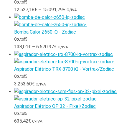
0
out of 5
12.527,18
€
–
15.091,79
€
C/IVA
Bomba Calor Z650 iQ - Zodiac
0
out of 5
138,01
€
–
6.570,97
€
C/IVA
Aspirador Elétrico TRX 8700 iQ - Vortrax/Zodiac
0
out of 5
3.253,60
€
C/IVA
Aspirador Elétrico OP 32 - Pixel/Zodiac
0
out of 5
635,42
€
C/IVA