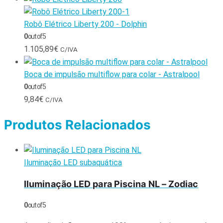
Robô Elétrico Liberty 200 - Dolphin
0
out of 5
1.105,89
€
C/IVA
Boca de impulsão multiflow para colar - Astralpool
0
out of 5
9,84
€
C/IVA
Produtos Relacionados
Iluminação LED subaquática
Iluminação LED para Piscina NL – Zodiac
0
out of 5