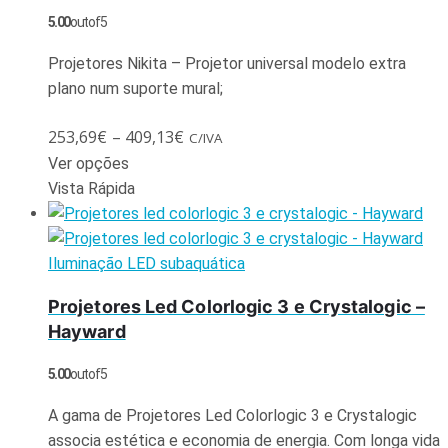
5.00
out of 5
Projetores Nikita – Projetor universal modelo extra
plano num suporte mural;
253,69
€
–
409,13
€
C/IVA
Ver opções
Vista Rápida
Iluminação LED subaquática
Projetores Led Colorlogic 3 e Crystalogic –
Hayward
5.00
out of 5
A gama de Projetores Led Colorlogic 3 e Crystalogic
associa estética e economia de energia. Com longa vida