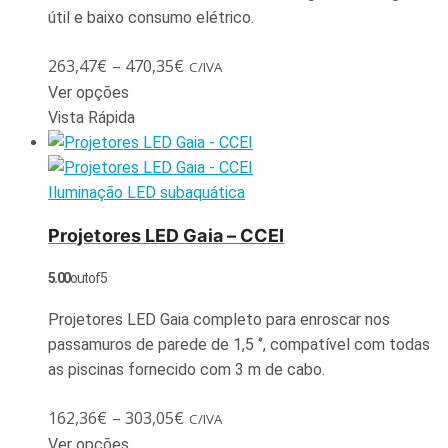
útil e baixo consumo elétrico.
263,47
€
–
470,35
€
C/IVA
Ver opções
Vista Rápida
Iluminação LED subaquática
Projetores LED Gaia – CCEI
5.00
out of 5
Projetores LED Gaia completo para enroscar nos
passamuros de parede de 1,5 ‘’, compatível com todas
as piscinas fornecido com 3 m de cabo.
162,36
€
–
303,05
€
C/IVA
Ver opções