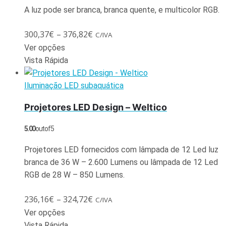
A luz pode ser branca, branca quente, e multicolor RGB.
300,37
€
–
376,82
€
C/IVA
Ver opções
Vista Rápida
Iluminação LED subaquática
Projetores LED Design – Weltico
5.00
out of 5
Projetores LED fornecidos com lâmpada de 12 Led luz
branca de 36 W – 2.600 Lumens ou lâmpada de 12 Led
RGB de 28 W – 850 Lumens.
236,16
€
–
324,72
€
C/IVA
Ver opções
Vista Rápida