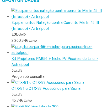
OPORTUNIDADES
Equipamentos Natação contra Corrente Marlin 45 III
(trifásico) - Astralpool
5.00
out of 5
2.260,94
€
C/IVA
Kit Projetores PAR56 + Nicho P/ Piscinas de Liner -
Astralpool
0
out of 5
Preço sob consulta
CTX-81 e CTX-83 Acessórios para Sauna
0
out of 5
46,74
€
C/IVA