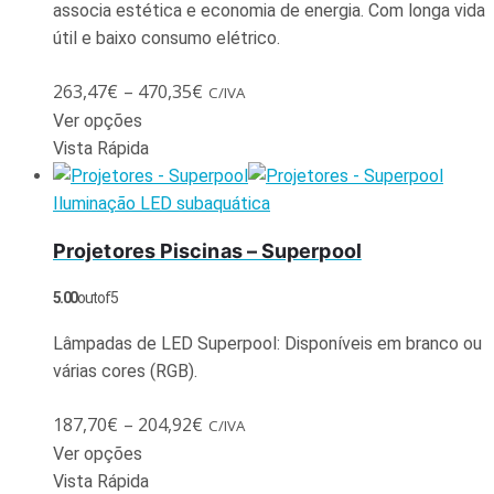
associa estética e economia de energia. Com longa vida
útil e baixo consumo elétrico.
263,47
€
–
470,35
€
C/IVA
Ver opções
Vista Rápida
Iluminação LED subaquática
Projetores Piscinas – Superpool
5.00
out of 5
Lâmpadas de LED Superpool: Disponíveis em branco ou
várias cores (RGB).
187,70
€
–
204,92
€
C/IVA
Ver opções
Vista Rápida