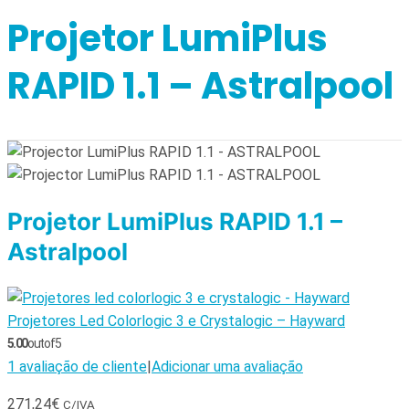
Projetor LumiPlus
RAPID 1.1 – Astralpool
Projetor LumiPlus RAPID 1.1 –
Astralpool
Projetores Led Colorlogic 3 e Crystalogic – Hayward
5.00
out of 5
1
avaliação de cliente
|
Adicionar uma avaliação
271,24
€
C/IVA