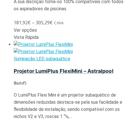
A sua discrição torna-os 100% compatíveis com todos
os aspiradores de piscinas.
181,92
€
–
305,29
€
C/IVA
Ver opções
Vista Rápida
Iluminação LED subaquática
Projetor LumiPlus FlexiMini – Astralpool
0
out of 5
O LumiPlus Flexi Mini é um projetor subaquático de
dimensões reduzidas destaca-se pela sua facilidade e
flexibilidade de instalação, sendo compatível com os
nichos V2 e V3, roscas 1 “½,…