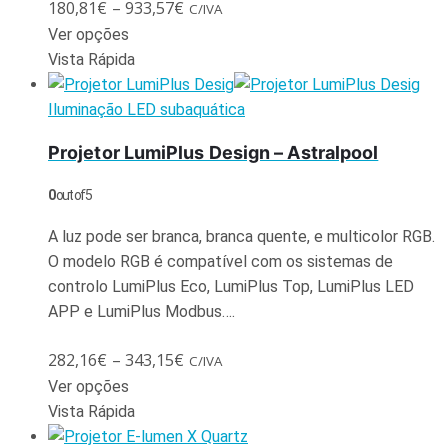
180,81
€
–
933,57
€
C/IVA
Ver opções
Vista Rápida
Iluminação LED subaquática
Projetor LumiPlus Design – Astralpool
0
out of 5
A luz pode ser branca, branca quente, e multicolor RGB.
O modelo RGB é compatível com os sistemas de
controlo LumiPlus Eco, LumiPlus Top, LumiPlus LED
APP e LumiPlus Modbus….
282,16
€
–
343,15
€
C/IVA
Ver opções
Vista Rápida