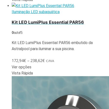
Iluminação LED subaquática
Kit LED LumiPlus Essential PAR56
0
out of 5
Kit LED LumiPlus Essential PAR56 embutido da
Astralpool para iluminar a sua piscina.
172,94
€
–
238,62
€
C/IVA
Ver opções
Vista Rápida