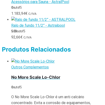
Acessórios para Sauna - AstralPool
0
out of 5
1.183,94
€
C/IVA
Ralo de fundo 11/2” - Astralpool
5.00
out of 5
92,66
€
C/IVA
Produtos Relacionados
Outros Complementos
No More Scale Lo-Chlor
0
out of 5
O No More Scale Lo-Chlor é um anti calcário
concentrado. Evita a corrosão de equipamentos,