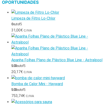
OPORTUNIDADES
Limpeza de Filtro Lo-Chlor
0
out of 5
31,00
€
C/IVA
Apanha Folhas Plano de Plástico Blue Line - Astralpool
5.00
out of 5
20,17
€
C/IVA
Bomba de Calor Mini - Hayward
5.00
out of 5
753,74
€
C/IVA