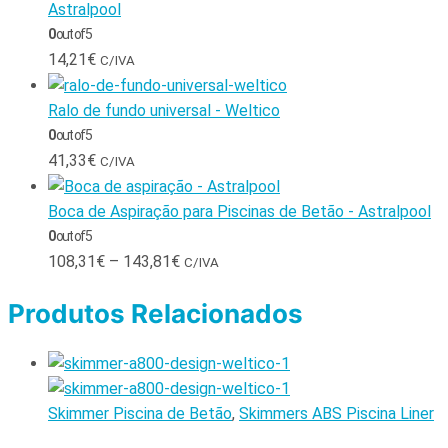
Astralpool
0
out of 5
14,21
€
C/IVA
Ralo de fundo universal - Weltico
0
out of 5
41,33
€
C/IVA
Boca de Aspiração para Piscinas de Betão - Astralpool
0
out of 5
108,31
€
–
143,81
€
C/IVA
Produtos Relacionados
Skimmer Piscina de Betão
,
Skimmers ABS Piscina Liner