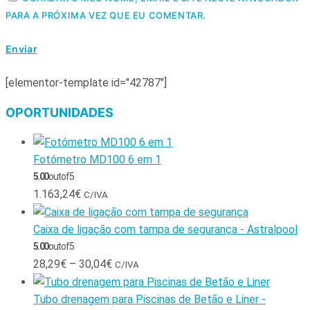
PARA A PRÓXIMA VEZ QUE EU COMENTAR.
[elementor-template id="42787"]
OPORTUNIDADES
Fotómetro MD100 6 em 1
5.00
out of 5
1.163,24
€
C/IVA
Caixa de ligação com tampa de segurança - Astralpool
5.00
out of 5
28,29
€
–
30,04
€
C/IVA
Tubo drenagem para Piscinas de Betão e Liner -