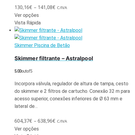
130,16
€
–
141,08
€
C/IVA
Ver opções
Vista Rápida
Skimmer Piscina de Betão
Skimmer filtrante – Astralpool
5.00
out of 5
Incorpora válvula, regulador de altura de tampa, cesto
do skimmer e 2 filtros de cartucho. Conexão 32 m para
acesso superior, conexões inferiores de Ø 63 mm e
lateral de…
604,37
€
–
638,96
€
C/IVA
Ver opções