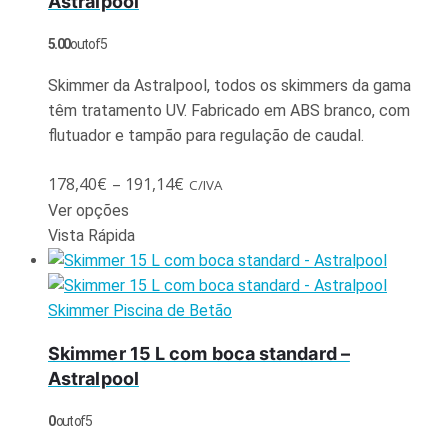
Astralpool
5.00
out of 5
Skimmer da Astralpool, todos os skimmers da gama
têm tratamento UV. Fabricado em ABS branco, com
flutuador e tampão para regulação de caudal.
178,40
€
–
191,14
€
C/IVA
Ver opções
Vista Rápida
Skimmer Piscina de Betão
Skimmer 15 L com boca standard –
Astralpool
0
out of 5