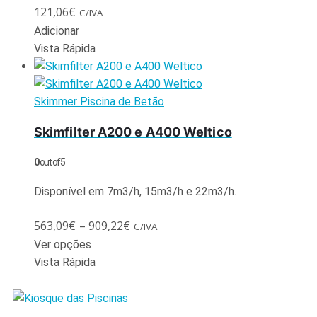
121,06
€
C/IVA
Adicionar
Vista Rápida
Skimmer Piscina de Betão
Skimfilter A200 e A400 Weltico
0
out of 5
Disponível em 7m3/h, 15m3/h e 22m3/h.
563,09
€
–
909,22
€
C/IVA
Ver opções
Vista Rápida