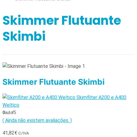
Skimmer Flutuante
Skimbi
Skimmer Flutuante Skimbi
Skimfilter A200 e A400
Weltico
0
out of 5
( Ainda não existem avaliações. )
41,82
€
C/IVA