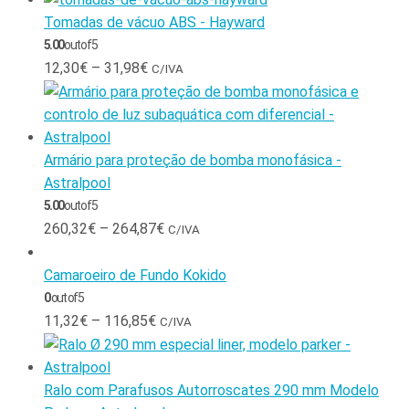
Tomadas de vácuo ABS - Hayward
5.00
out of 5
12,30
€
–
31,98
€
C/IVA
Armário para proteção de bomba monofásica -
Astralpool
5.00
out of 5
260,32
€
–
264,87
€
C/IVA
Camaroeiro de Fundo Kokido
0
out of 5
11,32
€
–
116,85
€
C/IVA
Ralo com Parafusos Autorroscates 290 mm Modelo