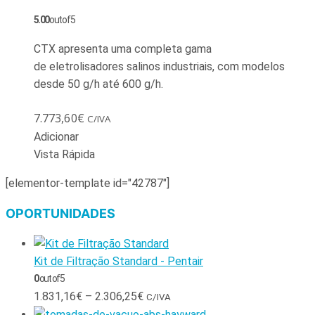
5.00
out of 5
CTX apresenta uma completa gama
de eletrolisadores salinos industriais, com modelos
desde 50 g/h até 600 g/h.
7.773,60
€
C/IVA
Adicionar
Vista Rápida
[elementor-template id="42787"]
OPORTUNIDADES
Kit de Filtração Standard - Pentair
0
out of 5
1.831,16
€
–
2.306,25
€
C/IVA