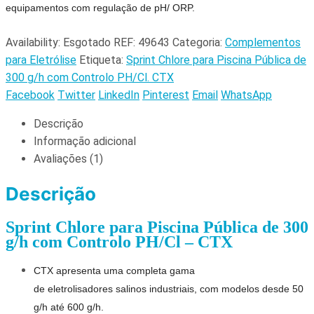
equipamentos com regulação de pH/ ORP.
Availability:
Esgotado
REF:
49643
Categoria:
Complementos
para Eletrólise
Etiqueta:
Sprint Chlore para Piscina Pública de
300 g/h com Controlo PH/Cl. CTX
Facebook
Twitter
LinkedIn
Pinterest
Email
WhatsApp
Descrição
Informação adicional
Avaliações (1)
Descrição
Sprint Chlore para Piscina Pública de 300
g/h com Controlo PH/Cl – CTX
CTX apresenta uma completa gama
de
eletrolisadores
salinos industriais, com modelos desde 50
g/h até 600 g/h.