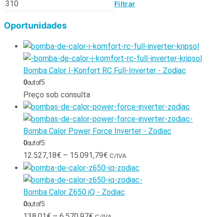
Filtrar
Oportunidades
Bomba Calor I-Konfort RC Full-Inverter - Zodiac
0
out of 5
Preço sob consulta
Bomba Calor Power Force Inverter - Zodiac
0
out of 5
12.527,18
€
–
15.091,79
€
C/IVA
Bomba Calor Z650 iQ - Zodiac
0
out of 5
138,01
€
–
6.570,97
€
C/IVA