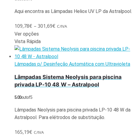
Aqui encontra as Lâmpadas Heliox UV LP da Astralpool.
109,78
€
–
301,69
€
C/IVA
Ver opções
Vista Rápida
Lâmpadas p/ Desinfeção Automática com Ultravioleta
Lâmpadas Sistema Neolysis para piscina
privada LP-10 48 W – Astralpool
5.00
out of 5
Lâmpadas Neolysis para piscina privada LP-10 48 W da
Astralpool. Para elétrodos de substituição.
165,19
€
C/IVA