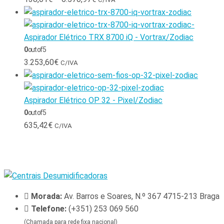
Aspirador Elétrico TRX 8700 iQ - Vortrax/Zodiac
0
out of 5
3.253,60
€
C/IVA
Aspirador Elétrico OP 32 - Pixel/Zodiac
0
out of 5
635,42
€
C/IVA
Morada:
Av. Barros e Soares, N.º 367 4715-213 Braga
Telefone:
(+351) 253 069 560
(Chamada para rede fixa nacional)