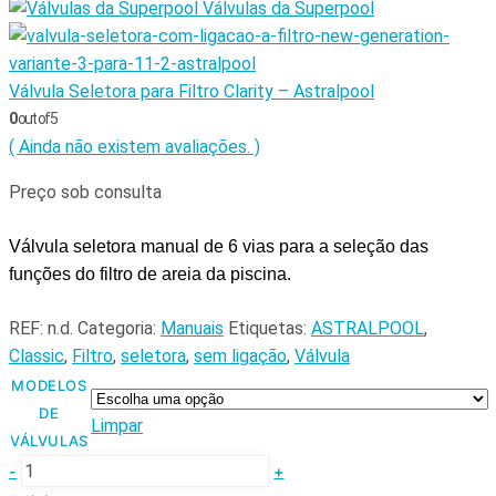
Válvulas da Superpool
Válvula Seletora para Filtro Clarity – Astralpool
0
out of 5
( Ainda não existem avaliações. )
Preço sob consulta
Válvula seletora manual de 6 vias para a seleção das
funções do filtro de areia da piscina.
REF:
n.d.
Categoria:
Manuais
Etiquetas:
ASTRALPOOL
,
Classic
,
Filtro
,
seletora
,
sem ligação
,
Válvula
MODELOS
DE
Limpar
VÁLVULAS
-
+