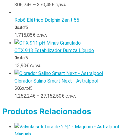
306,74
€
–
370,45
€
C/IVA
Robô Elétrico Dolphin Zenit 55
0
out of 5
1.715,85
€
C/IVA
CTX 913 Estabilizador Dureza Líquido
0
out of 5
13,90
€
C/IVA
Clorador Salino Smart Next - Astralpool
5.00
out of 5
1.252,24
€
–
27.152,50
€
C/IVA
Produtos Relacionados
Manuais