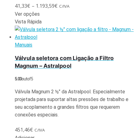
41,33
€
–
1.193,59
€
C/IVA
Ver opções
Vista Rápida
Manuais
Válvula seletora com Ligação a Filtro
Magnum – Astralpool
5.00
out of 5
Válvula Magnum 2 ½’’ da Astralpool. Especialmente
projetada para suportar altas pressões de trabalho e
seu acoplamento a grandes filtros que requerem
conexões especiais.
451,46
€
C/IVA
Adicionar