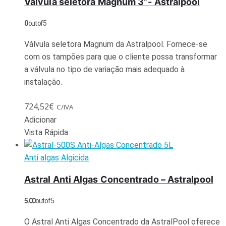
Válvula seletora Magnum 3”- Astralpool
0
out of 5
Válvula seletora Magnum da Astralpool. Fornece-se
com os tampões para que o cliente possa transformar
a válvula no tipo de variação mais adequado à
instalação.
724,52
€
C/IVA
Adicionar
Vista Rápida
Anti algas Algicida
Astral Anti Algas Concentrado – Astralpool
5.00
out of 5
O Astral Anti Algas Concentrado da AstralPool oferece