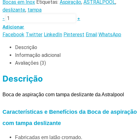
Bocas em Inox
Etiquetas:
Aspiração
,
ASTRALPOOL
,
deslizante
,
tampa
-
+
Adicionar
Facebook
Twitter
LinkedIn
Pinterest
Email
WhatsApp
Descrição
Informação adicional
Avaliações (3)
Descrição
Boca de aspiração com tampa deslizante da Astralpool
Características e Benefícios da Boca de aspiração
com tampa deslizante
Fabricadas em latão cromado.