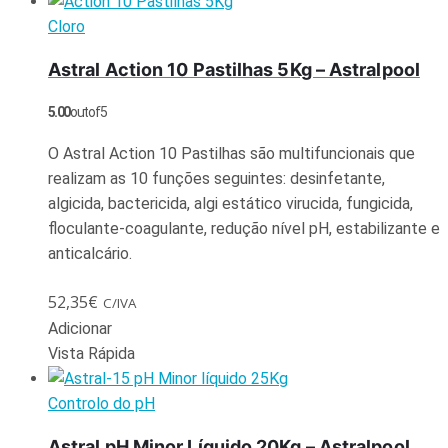
Cloro
Astral Action 10 Pastilhas 5Kg – Astralpool
5.00
out of 5
O Astral Action 10 Pastilhas são multifuncionais que
realizam as 10 funções seguintes: desinfetante,
algicida, bactericida, algi estático virucida, fungicida,
floculante-coagulante, redução nível pH, estabilizante e
anticalcário.
52,35
€
C/IVA
Adicionar
Vista Rápida
Controlo do pH
Astral pH Minor Líquido 20Kg – Astralpool