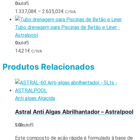
0
out of 5
1.337,08
€
–
2.635,03
€
C/IVA
Tubo drenagem para Piscinas de Betão e Liner -
Astralpool
0
out of 5
14,21
€
C/IVA
Produtos Relacionados
Anti algas Algicida
Astral Anti Algas Abrilhantador – Astralpool
5.00
out of 5
Este composto de ação rápida é formulado à base de