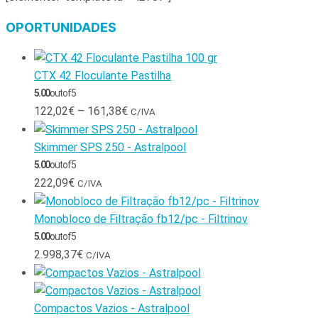
OPORTUNIDADES
CTX 42 Floculante Pastilha
5.00
out of 5
122,02
€
–
161,38
€
C/IVA
Skimmer SPS 250 - Astralpool
5.00
out of 5
222,09
€
C/IVA
Monobloco de Filtração fb12/pc - Filtrinov
5.00
out of 5
2.998,37
€
C/IVA
Compactos Vazios - Astralpool