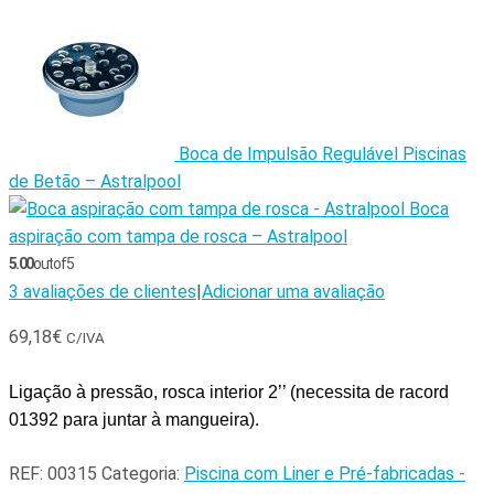
Boca de Impulsão Regulável Piscinas
de Betão – Astralpool
Boca
aspiração com tampa de rosca – Astralpool
5.00
out of 5
3
avaliações de clientes
|
Adicionar uma avaliação
69,18
€
C/IVA
Ligação à pressão, rosca interior 2’’ (necessita de racord
01392 para juntar à mangueira).
REF:
00315
Categoria:
Piscina com Liner e Pré-fabricadas -