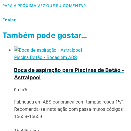
PARA A PRÓXIMA VEZ QUE EU COMENTAR.
Também pode gostar…
Piscina Betão - Bocas em ABS
Boca de aspiração para Piscinas de Betão –
Astralpool
0
out of 5
Fabricada em ABS cor branca com tampão rosca 1½’’.
Recomenda-se instalação com passa-muros códigos:
15658-15659.
15,44
€
C/IVA