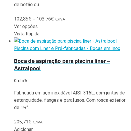
de betão ou
102,85
€
–
103,76
€
C/IVA
Ver opções
Vista Rápida
Piscina com Liner e Pré-fabricadas - Bocas em Inox
Boca de aspiração para piscina liner –
Astralpool
0
out of 5
Fabricada em aço inoxidável AISI-316L, com juntas de
estanquidade, flanges e parafusos. Com rosca exterior
de 1½’’.
205,71
€
C/IVA
Adicionar