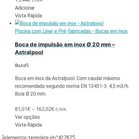
Adicionar
Vista Rápida
Piscina com Liner e Pré-fabricadas - Bocas em Inox
Boca de impulsão em inox Ø 20 mm –
Astralpool
0
out of 5
Boca em inox da Astralpool. Com caudal máximo
recomendado segundo norma EN 13451-3: 4,5 m3/h.
Bola Ø 20 mm.
81,01
€
–
162,02
€
C/IVA
Ver opções
Vista Rápida
[elementor-template id="42787"]