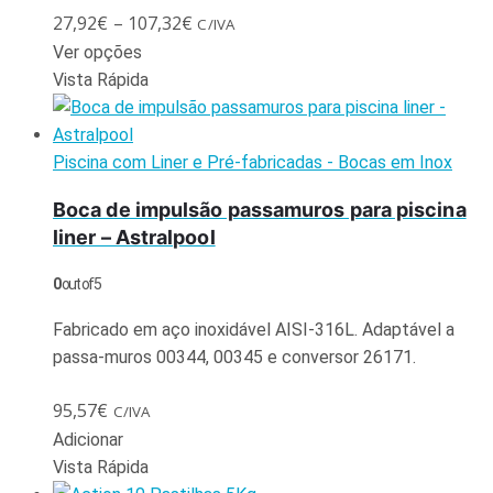
27,92
€
–
107,32
€
C/IVA
Ver opções
Vista Rápida
Piscina com Liner e Pré-fabricadas - Bocas em Inox
Boca de impulsão passamuros para piscina
liner – Astralpool
0
out of 5
Fabricado em aço inoxidável AISI-316L. Adaptável a
passa-muros 00344, 00345 e conversor 26171.
95,57
€
C/IVA
Adicionar
Vista Rápida