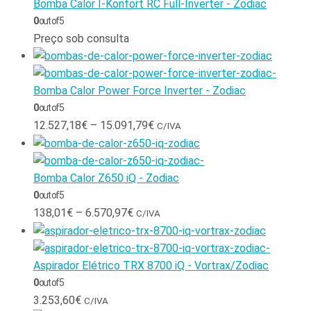
Bomba Calor I-Konfort RC Full-Inverter - Zodiac
0
out of 5
Preço sob consulta
Bomba Calor Power Force Inverter - Zodiac
0
out of 5
12.527,18
€
–
15.091,79
€
C/IVA
Bomba Calor Z650 iQ - Zodiac
0
out of 5
138,01
€
–
6.570,97
€
C/IVA
Aspirador Elétrico TRX 8700 iQ - Vortrax/Zodiac
0
out of 5
3.253,60
€
C/IVA