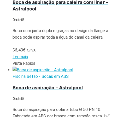
Boca de aspiração para caleira com liner –
Astralpool
0
out of 5
Boca com junta dupla e graças ao design da flange a
boca pode aspirar toda a água do canal da caleira.
56,43
€
C/IVA
Ler mais
Vista Rápida
Piscina Betão - Bocas em ABS
Boca de aspiração – Astralpool
0
out of 5
Boca de aspiração para colar a tubo Ø 50 PN 10.
Fabricada em ABS cor branca com tampão rosca 1½’’.