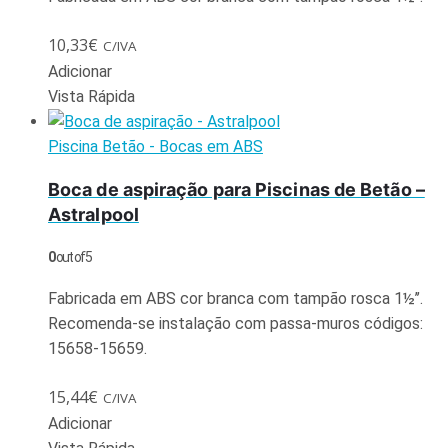
10,33
€
C/IVA
Adicionar
Vista Rápida
Piscina Betão - Bocas em ABS
Boca de aspiração para Piscinas de Betão –
Astralpool
0
out of 5
Fabricada em ABS cor branca com tampão rosca 1½’’.
Recomenda-se instalação com passa-muros códigos:
15658-15659.
15,44
€
C/IVA
Adicionar