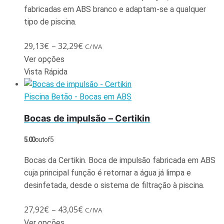
fabricadas em ABS branco e adaptam-se a qualquer
tipo de piscina.
29,13
€
–
32,29
€
C/IVA
Ver opções
Vista Rápida
Piscina Betão - Bocas em ABS
Bocas de impulsão – Certikin
5.00
out of 5
Bocas da Certikin. Boca de impulsão fabricada em ABS
cuja principal função é retornar a água já limpa e
desinfetada, desde o sistema de filtração à piscina.
27,92
€
–
43,05
€
C/IVA
Ver opções