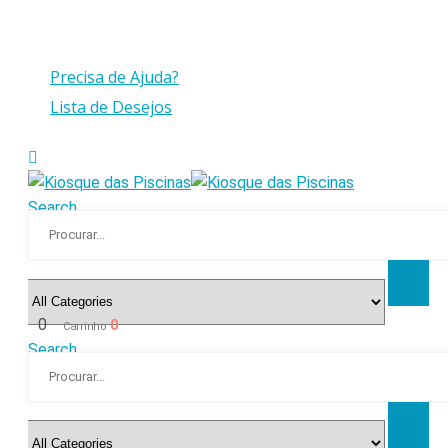
Compras > a 175€ C/IVA com peso até 30 Kg
Precisa de Ajuda?
Lista de Desejos
Search
0
0
Carrinho
Search