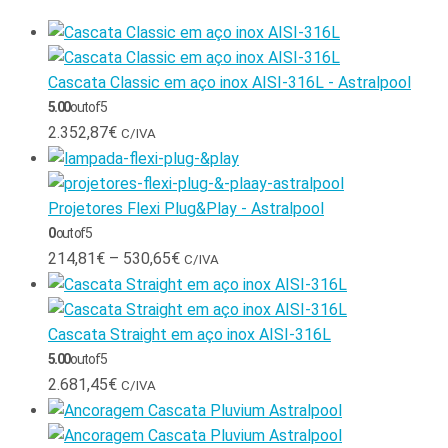
Cascata Classic em aço inox AISI-316L - Astralpool
5.00
out of 5
2.352,87
€
C/IVA
Projetores Flexi Plug&Play - Astralpool
0
out of 5
214,81
€
–
530,65
€
C/IVA
Cascata Straight em aço inox AISI-316L
5.00
out of 5
2.681,45
€
C/IVA