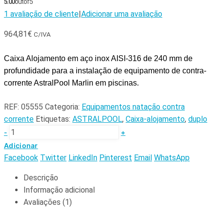
5.00
out of 5
1
avaliação de cliente
|
Adicionar uma avaliação
964,81
€
C/IVA
Caixa Alojamento em aço inox AISI-316 de 240 mm de
profundidade para a instalação de equipamento de contra-
corrente AstralPool Marlin em piscinas.
REF:
05555
Categoria:
Equipamentos natação contra
corrente
Etiquetas:
ASTRALPOOL
,
Caixa-alojamento
,
duplo
-
+
Adicionar
Facebook
Twitter
LinkedIn
Pinterest
Email
WhatsApp
Descrição
Informação adicional
Avaliações (1)