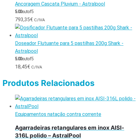
Ancoragem Cascata Pluvium - Astralpool
5.00
out of 5
793,35
€
C/IVA
Doseador Flutuante para 5 pastilhas 200g Shark -
Astralpool
5.00
out of 5
18,45
€
C/IVA
Produtos Relacionados
Equipamentos natação contra corrente
Agarradeiras retangulares em inox AISI-
316L polido – AstralPool