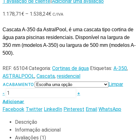
1
avaliação de cliente
|
Adicionar uma avaliação
1.178,71
€
–
1.538,24
€
C/IVA
Cascata A-350 da AstralPool
, é uma cascata tipo cortina de 
água para piscinas residenciais.
Disponível na largura de 
350 mm (modelos A-350) ou largura de 500 mm (modelos A-
500).
REF:
65104
Categoria:
Cortinas de água
Etiquetas:
A-350
,
ASTRALPOOL
,
Cascata
,
residencial
Limpar
ACABAMENTO
-
+
Adicionar
Facebook
Twitter
LinkedIn
Pinterest
Email
WhatsApp
Descrição
Informação adicional
Avaliações (1)