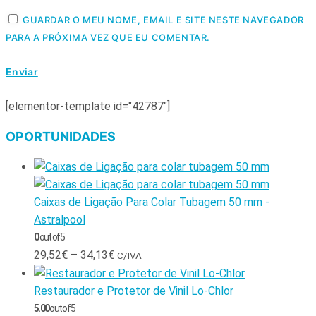
GUARDAR O MEU NOME, EMAIL E SITE NESTE NAVEGADOR
PARA A PRÓXIMA VEZ QUE EU COMENTAR.
[elementor-template id="42787"]
OPORTUNIDADES
Caixas de Ligação Para Colar Tubagem 50 mm -
Astralpool
0
out of 5
29,52
€
–
34,13
€
C/IVA
Restaurador e Protetor de Vinil Lo-Chlor
5.00
out of 5