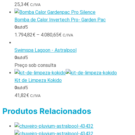
25,34
€
C/IVA
Bomba de Calor Invertech Pro- Garden Pac
0
out of 5
1.794,82
€
–
4.080,65
€
C/IVA
Swimspa Lagoon - Astralpool
0
out of 5
Preço sob consulta
Kit de Limpeza Kokido
0
out of 5
41,82
€
C/IVA
Produtos Relacionados