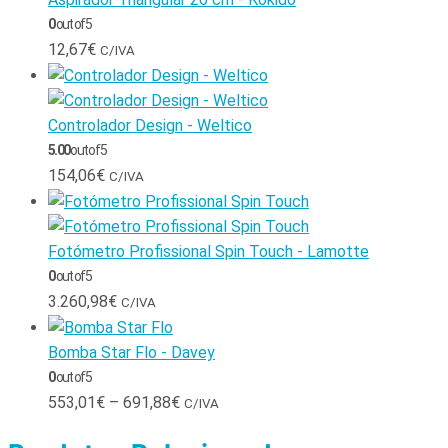
0
out of 5
12,67
€
C/IVA
Controlador Design - Weltico
5.00
out of 5
154,06
€
C/IVA
Fotómetro Profissional Spin Touch - Lamotte
0
out of 5
3.260,98
€
C/IVA
Bomba Star Flo - Davey
0
out of 5
553,01
€
–
691,88
€
C/IVA