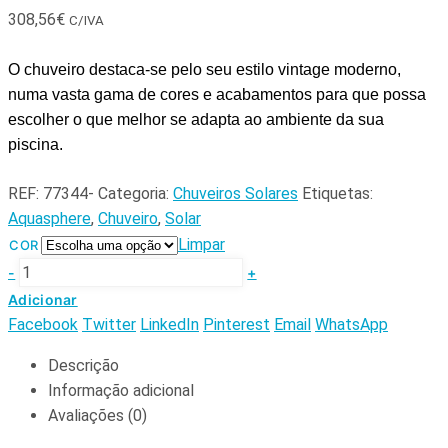
308,56
€
C/IVA
O chuveiro destaca-se pelo seu estilo vintage moderno,
numa vasta gama de cores e acabamentos para que possa
escolher o que melhor se adapta ao ambiente da sua
piscina.
REF:
77344-
Categoria:
Chuveiros Solares
Etiquetas:
Aquasphere
,
Chuveiro
,
Solar
Limpar
COR
-
+
Adicionar
Facebook
Twitter
LinkedIn
Pinterest
Email
WhatsApp
Descrição
Informação adicional
Avaliações (0)