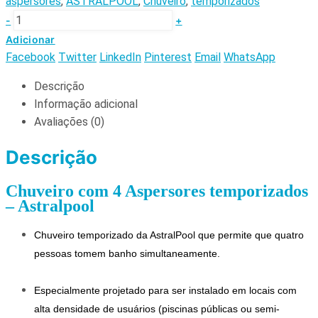
aspersores
,
ASTRALPOOL
,
Chuveiro
,
temporizados
-
+
Adicionar
Facebook
Twitter
LinkedIn
Pinterest
Email
WhatsApp
Descrição
Informação adicional
Avaliações (0)
Descrição
Chuveiro com 4 Aspersores temporizados
– Astralpool
Chuveiro temporizado da AstralPool que permite que quatro 
pessoas tomem banho simultaneamente.
Especialmente projetado para ser instalado em locais com 
alta densidade de usuários (piscinas públicas ou semi-