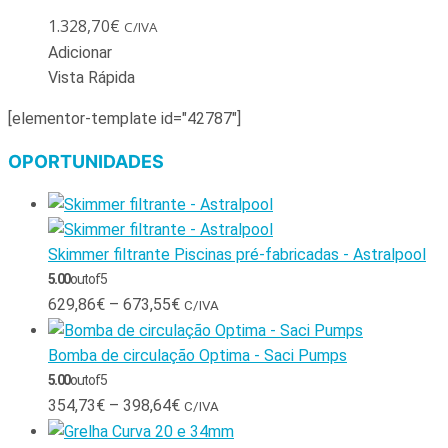
1.328,70
€
C/IVA
Adicionar
Vista Rápida
[elementor-template id="42787"]
OPORTUNIDADES
Skimmer filtrante Piscinas pré-fabricadas - Astralpool
5.00
out of 5
629,86
€
–
673,55
€
C/IVA
Bomba de circulação Optima - Saci Pumps
5.00
out of 5
354,73
€
–
398,64
€
C/IVA