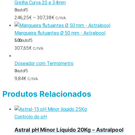
Grelha Curva 20 e 34mm
0
out of 5
246,25
€
–
307,38
€
C/IVA
Mangueira flutuantes Ø 50 mm - Astralpool
5.00
out of 5
307,65
€
C/IVA
Doseador com Termómetro
0
out of 5
9,84
€
C/IVA
Produtos Relacionados
Controlo do pH
Astral pH Minor Líquido 20Kg – Astralpool