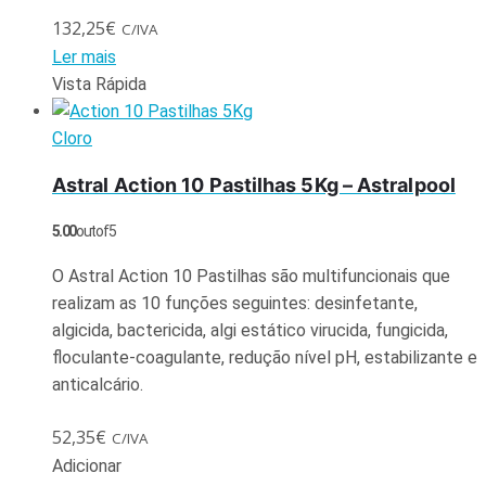
132,25
€
C/IVA
Ler mais
Vista Rápida
Cloro
Astral Action 10 Pastilhas 5Kg – Astralpool
5.00
out of 5
O Astral Action 10 Pastilhas são multifuncionais que
realizam as 10 funções seguintes: desinfetante,
algicida, bactericida, algi estático virucida, fungicida,
floculante-coagulante, redução nível pH, estabilizante e
anticalcário.
52,35
€
C/IVA
Adicionar