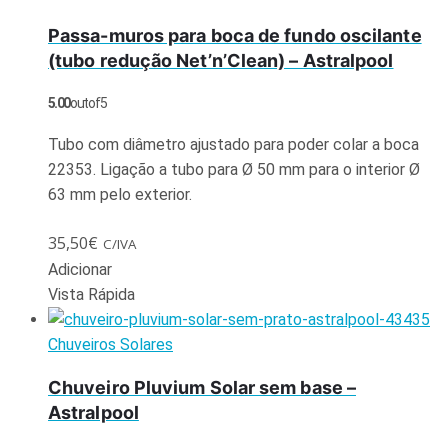
Passa-muros para boca de fundo oscilante
(tubo redução Net’n’Clean) – Astralpool
5.00
out of 5
Tubo com diâmetro ajustado para poder colar a boca
22353. Ligação a tubo para Ø 50 mm para o interior Ø
63 mm pelo exterior.
35,50
€
C/IVA
Adicionar
Vista Rápida
Chuveiros Solares
Chuveiro Pluvium Solar sem base –
Astralpool