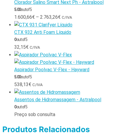
Clorador Salino Smart Next Ph - Astralpool
5.00
out of 5
1.600,66
€
–
2.763,26
€
C/IVA
CTX 932 Anti Foam Líquido
0
out of 5
32,15
€
C/IVA
Aspirador Poolvac V-Flex - Hayward
5.00
out of 5
538,13
€
C/IVA
Assentos de Hidromassagem - Astralpool
0
out of 5
Preço sob consulta
Produtos Relacionados