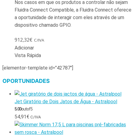
Nos casos em que os produtos a controlar não sejam
Fluidra Connect Compatible, a Fluidra Connect oferece
a oportunidade de interagir com eles através de um
dispositivo chamado GPIO.
912,32
€
C/IVA
Adicionar
Vista Rápida
[elementor-template id="42787"]
OPORTUNIDADES
Jet Giratório de Dois Jatos de Água - Astralpool
5.00
out of 5
54,91
€
C/IVA