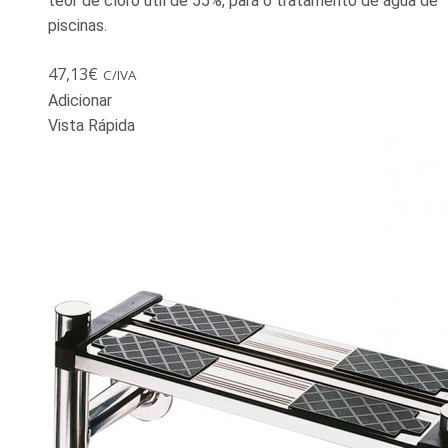
teor de cloro útil de 55%, para o tratamento de água de
piscinas.
47,13
€
C/IVA
Adicionar
Vista Rápida