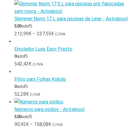
Skimmer Norm 17 L para piscinas de Liner - Astralpool
5.00
out of 5
212,99
€
–
227,55
€
C/IVA
Enrolador Luxe Easy Presto
0
out of 5
542,43
€
C/IVA
Filtro para Folhas Kokido
0
out of 5
52,28
€
C/IVA
Números para pódios - Astralpool
5.00
out of 5
90,92
€
–
158,08
€
C/IVA