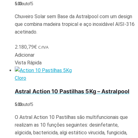
5.00
out of 5
Chuveiro Solar sem Base da Astralpool com um design
que combina madeira tropical e aço inoxidável AISI-316
acetinado.
2.180,79
€
C/IVA
Adicionar
Vista Rápida
Cloro
Astral Action 10 Pastilhas 5Kg – Astralpool
5.00
out of 5
O Astral Action 10 Pastilhas são multifuncionais que
realizam as 10 funções seguintes: desinfetante,
algicida, bactericida, algi estático virucida, fungicida,