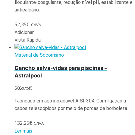
floculante-coagulante, redução nível pH, estabilizante e
anticalcário.
52,35
€
C/IVA
Adicionar
Vista Rápida
Material de Socorrismo
Gancho salva-vidas para piscinas –
Astralpool
5.00
out of 5
Fabricado em aço inoxidável AISI-304. Com ligação a
cabos telescópicos por meio de porcas de borboleta.
132,25
€
C/IVA
Ler mais