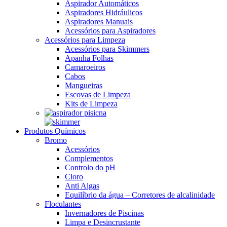
Aspirador Automáticos
Aspiradores Hidráulicos
Aspiradores Manuais
Acessórios para Aspiradores
Acessórios para Limpeza
Acessórios para Skimmers
Apanha Folhas
Camaroeiros
Cabos
Mangueiras
Escovas de Limpeza
Kits de Limpeza
Produtos Químicos
Bromo
Acessórios
Complementos
Controlo do pH
Cloro
Anti Algas
Equilíbrio da água – Corretores de alcalinidade
Floculantes
Invernadores de Piscinas
Limpa e Desincrustante