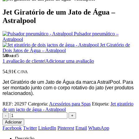
Jet Giratório de um Jato de Água –
Astralpool
Pulsador pneumático –
Astralpool
Jet Giratório de
Dois Jatos de Água – Astralpool
5.00
out of 5
1
avaliação de cliente
|
Adicionar uma avaliação
54,91
€
C/IVA
Jet Giratório de um Jato de Água da marca AstralPool.
Para
ser montado junto com o corpo rotativo do jato (ver produtos
relacionados).
REF:
20297
Categoria:
Acessórios para Spas
Etiqueta:
Jet giratório
de um jacto de água - Astralpool
-
+
Adicionar
Facebook
Twitter
LinkedIn
Pinterest
Email
WhatsApp
Descrição