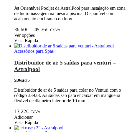
Jet Orientável Pooljet da AstralPool para instalação em zona
de hidromassagem na mesma piscina. Disponível com
acabamento em branco ou inox.
Price
36,60
€
–
45,76
€
C/IVA
This
range:
Ver opções
product
Vista Rápida
36,60€
has
through
multiple
Acessórios para Spas
45,76€
variants.
The
Distribuidor de ar 5 saídas para venturi –
options
Astralpool
may
be
5.00
out of 5
chosen
on
Distribuidor de ar de 5 saídas para colar no Venturi com o
the
código 33938. As saídas são para encaixar em mangueira
product
flexível de diâmetro interior de 10 mm.
page
17,22
€
C/IVA
Adicionar
Vista Rápida