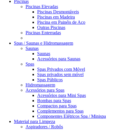
Piscinas
Piscinas Elevadas
Piscinas Desmontáveis
Piscinas em Madeira
Piscina em Painéis de Aço
Outras Piscinas
Piscinas Enterradas
Spas / Saunas e Hidromassagem
Saunas
Saunas
Acessórios para Saunas
Spas
Spas Privados com Móvel
Spas privados sem móvel
Spas Públicos
Hidromassagem
Acessórios para Spas
Acessórios para Mini Spas
Bombas para Spas
Compactos para Spas
Complementos para Spas
Componentes Elétricos Spa / Minispa
Material para Limpeza
Aspiradores / Robôs