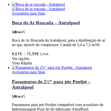
Acessórios para Spas
Boca de Ar Roscada – Astralpool
5.00
out of 5
Boca de Ar Roscada da Astralpool, para a distribuição de ar
ao spa, através do compressor. Caudal de 5,4 a 7,5 m3/h
Price
8,61
€
–
15,99
€
C/IVA
This
range:
Ver opções
product
Vista Rápida
8,61€
has
through
multiple
Acessórios para Spas
15,99€
variants.
The
Passamuros de 2½” para jets Pooljet –
options
Astralpool
may
be
5.00
out of 5
chosen
on
Passamuros para jets Pooljet compatível com acessórios de
the
hidromassagem Pool Jet do fabricante AstralPool.