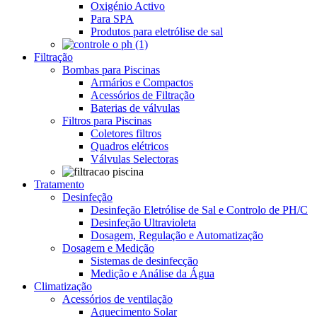
Oxigénio Activo
Para SPA
Produtos para eletrólise de sal
Filtração
Bombas para Piscinas
Armários e Compactos
Acessórios de Filtração
Baterias de válvulas
Filtros para Piscinas
Coletores filtros
Quadros elétricos
Válvulas Selectoras
Tratamento
Desinfeção
Desinfeção Eletrólise de Sal e Controlo de PH/C
Desinfeção Ultravioleta
Dosagem, Regulação e Automatização
Dosagem e Medição
Sistemas de desinfecção
Medição e Análise da Água
Climatização
Acessórios de ventilação
Aquecimento Solar