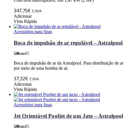
Com dois interruptores. Até 1,47 kW (2 HP)
347,75
€
C/IVA
Adicionar
Vista Rápida
Acessórios para Spas
Boca de impulsão de ar regulável – Astralpool
5.00
out of 5
Boca de impulsão de ar da Astralpool. Para distribuição de ar
por meio de uma bomba de ar.
37,32
€
C/IVA
Adicionar
Vista Rápida
Acessórios para Spas
Jet Orientável Pooljet de um Jato – Astralpool
5.00
out of 5