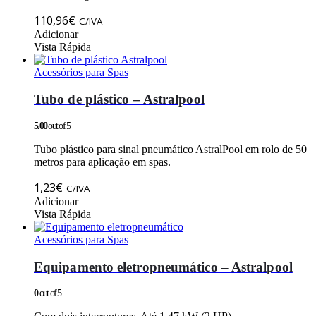
product
page
110,96
€
C/IVA
Adicionar
Vista Rápida
Acessórios para Spas
Tubo de plástico – Astralpool
5.00
out of 5
Tubo plástico para sinal pneumático AstralPool em rolo de 50
metros para aplicação em spas.
1,23
€
C/IVA
Adicionar
Vista Rápida
Acessórios para Spas
Equipamento eletropneumático – Astralpool
0
out of 5