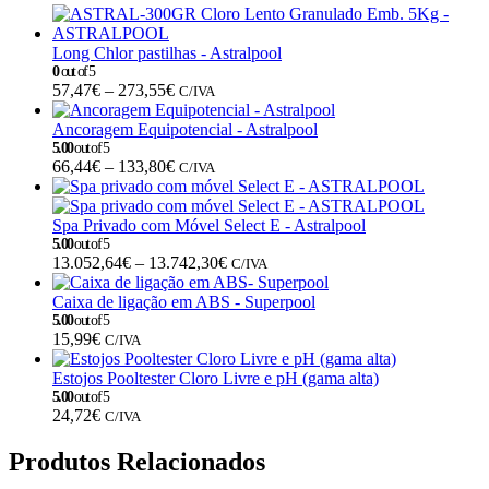
Long Chlor pastilhas - Astralpool
0
out of 5
Price
57,47
€
–
273,55
€
C/IVA
range:
57,47€
Ancoragem Equipotencial - Astralpool
through
5.00
out of 5
Price
66,44
€
–
133,80
€
273,55€
C/IVA
range:
66,44€
through
Spa Privado com Móvel Select E - Astralpool
133,80€
5.00
out of 5
Price
13.052,64
€
–
13.742,30
€
C/IVA
range:
13.052,64€
Caixa de ligação em ABS - Superpool
through
5.00
out of 5
15,99
€
13.742,30€
C/IVA
Estojos Pooltester Cloro Livre e pH (gama alta)
5.00
out of 5
24,72
€
C/IVA
Produtos Relacionados