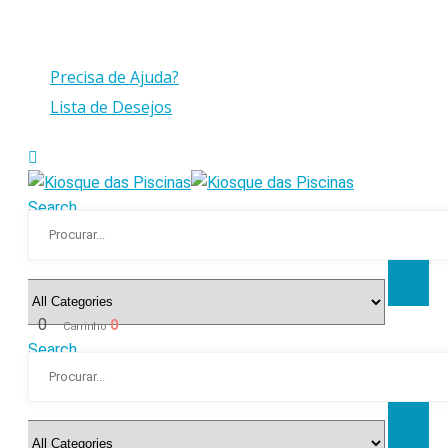
Compras > a 175€ C/IVA com peso até 30 Kg
Precisa de Ajuda?
Lista de Desejos
Search
0
0
Carrinho
Search