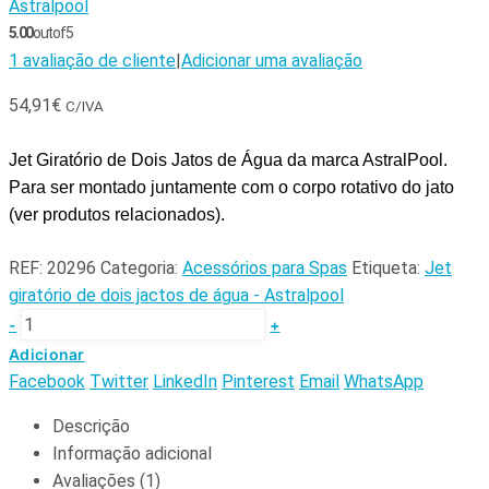
Astralpool
5.00
out of 5
1
avaliação de cliente
|
Adicionar uma avaliação
54,91
€
C/IVA
Jet Giratório de Dois Jatos de Água da marca AstralPool.
Para ser montado juntamente com o corpo rotativo do jato
(ver produtos relacionados).
REF:
20296
Categoria:
Acessórios para Spas
Etiqueta:
Jet
giratório de dois jactos de água - Astralpool
-
+
Adicionar
Facebook
Twitter
LinkedIn
Pinterest
Email
WhatsApp
Descrição
Informação adicional
Avaliações (1)