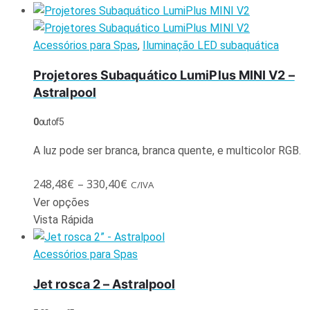
Acessórios para Spas
,
Iluminação LED subaquática
Projetores Subaquático LumiPlus MINI V2 –
Astralpool
0
out of 5
A luz pode ser branca, branca quente, e multicolor RGB.
248,48
€
–
330,40
€
C/IVA
Ver opções
Vista Rápida
Acessórios para Spas
Jet rosca 2 – Astralpool