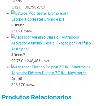
0
out of 5
3,32
€
–
30,75
€
C/IVA
Estojos Pooltester Bromo e pH
5.00
out of 5
25,09
€
C/IVA
Aspirador Alumínio Classic Fixação por Parafuso -
Astralpool
5.00
out of 5
99,75
€
–
248,48
€
C/IVA
Aspirador Elétrico Dolphin ZFUN - Maytronics
0
out of 5
896,67
€
C/IVA
Produtos Relacionados