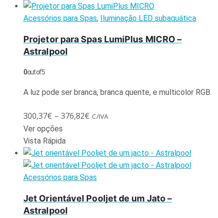
Acessórios para Spas
,
Iluminação LED subaquática
Projetor para Spas LumiPlus MICRO –
Astralpool
0
out of 5
A luz pode ser branca, branca quente, e multicolor RGB.
300,37
€
–
376,82
€
C/IVA
Ver opções
Vista Rápida
Acessórios para Spas
Jet Orientável Pooljet de um Jato –
Astralpool