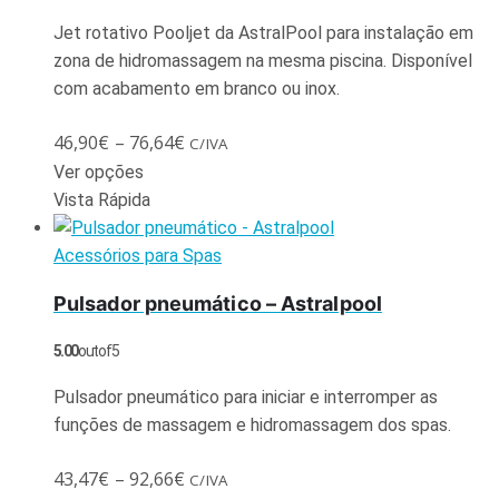
Jet rotativo Pooljet da AstralPool para instalação em
zona de hidromassagem na mesma piscina. Disponível
com acabamento em branco ou inox.
46,90
€
–
76,64
€
C/IVA
Ver opções
Vista Rápida
Acessórios para Spas
Pulsador pneumático – Astralpool
5.00
out of 5
Pulsador pneumático para iniciar e interromper as
funções de massagem e hidromassagem dos spas.
43,47
€
–
92,66
€
C/IVA