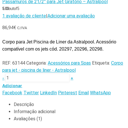
Passamuros de 21/2” para Jet Giratório – Astralpool
5.00
out of 5
1
avaliação de cliente
|
Adicionar uma avaliação
86,94
€
C/IVA
Corpo para Jet Piscina de Liner da Astralpool. Acessório
compatível com os jets cód. 20297, 20296, 20298.
REF:
63144
Categoria:
Acessórios para Spas
Etiqueta:
Corpo
para jet - piscina de liner - Astralpool
-
+
Adicionar
Facebook
Twitter
LinkedIn
Pinterest
Email
WhatsApp
Descrição
Informação adicional
Avaliações (1)