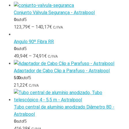
Conjunto Válvula Segurança - Astralpool
0
out of 5
123,79
€
–
140,17
€
C/IVA
Angulo 90º Fibra RR
0
out of 5
49,94
€
–
74,91
€
C/IVA
Adaptador de Cabo Clip a Parafuso - Astralpool
5.00
out of 5
21,22
€
C/IVA
Tubo central de alumínio anodizado Diâmetro 80 -
Astralpool
0
out of 5
416,38
€
C/IVA