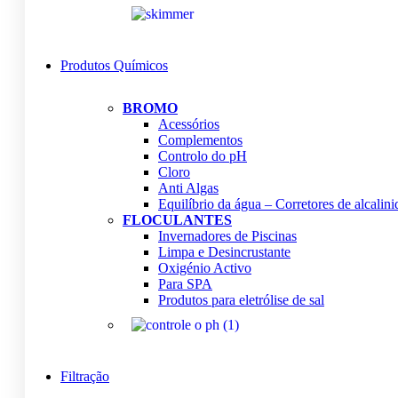
Produtos Químicos
BROMO
Acessórios
Complementos
Controlo do pH
Cloro
Anti Algas
Equilíbrio da água – Corretores de alcalin
FLOCULANTES
Invernadores de Piscinas
Limpa e Desincrustante
Oxigénio Activo
Para SPA
Produtos para eletrólise de sal
Filtração