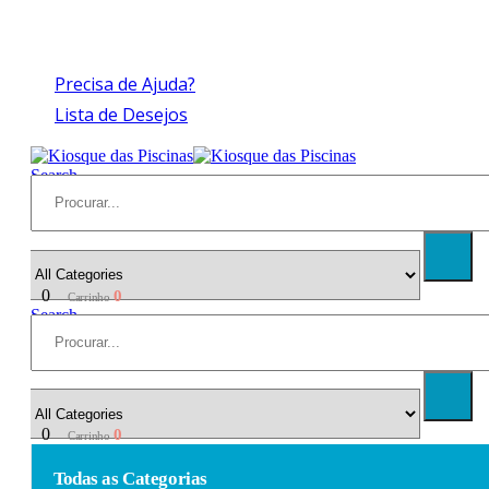
Compras > a 175€ C/IVA com peso até 30 Kg
Precisa de Ajuda?
Lista de Desejos
Search
0
0
Carrinho
Search
0
0
Carrinho
Todas as Categorias