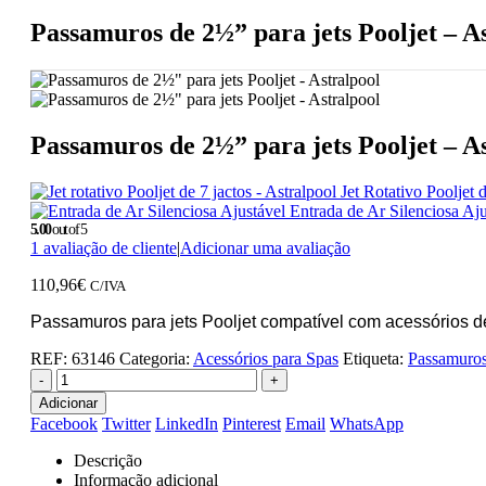
Passamuros de 2½” para jets Pooljet – A
Passamuros de 2½” para jets Pooljet – A
Jet Rotativo Pooljet 
Entrada de Ar Silenciosa Aju
5.00
out of 5
1
avaliação de cliente
|
Adicionar uma avaliação
110,96
€
C/IVA
Passamuros para jets Pooljet compatível com acessórios d
REF:
63146
Categoria:
Acessórios para Spas
Etiqueta:
Passamuros 
-
+
Adicionar
Facebook
Twitter
LinkedIn
Pinterest
Email
WhatsApp
Descrição
Informação adicional