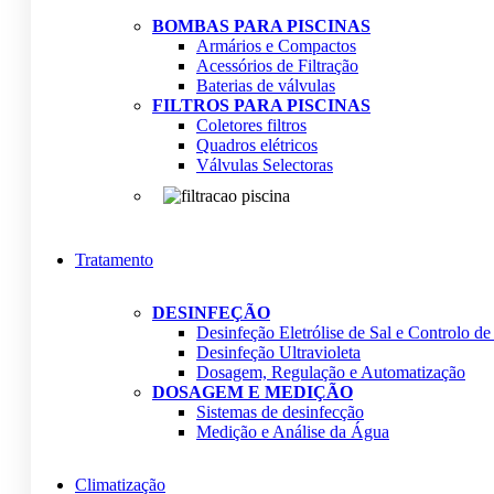
BOMBAS PARA PISCINAS
Armários e Compactos
Acessórios de Filtração
Baterias de válvulas
FILTROS PARA PISCINAS
Coletores filtros
Quadros elétricos
Válvulas Selectoras
Tratamento
DESINFEÇÃO
Desinfeção Eletrólise de Sal e Controlo d
Desinfeção Ultravioleta
Dosagem, Regulação e Automatização
DOSAGEM E MEDIÇÃO
Sistemas de desinfecção
Medição e Análise da Água
Climatização