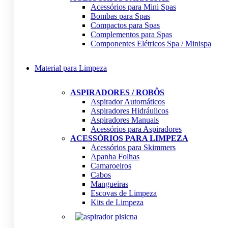
Acessórios para Mini Spas
Bombas para Spas
Compactos para Spas
Complementos para Spas
Componentes Elétricos Spa / Minispa
Material para Limpeza
ASPIRADORES / ROBÔS
Aspirador Automáticos
Aspiradores Hidráulicos
Aspiradores Manuais
Acessórios para Aspiradores
ACESSÓRIOS PARA LIMPEZA
Acessórios para Skimmers
Apanha Folhas
Camaroeiros
Cabos
Mangueiras
Escovas de Limpeza
Kits de Limpeza