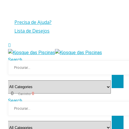
Compras > a 175€ C/IVA com peso até 30 Kg
Precisa de Ajuda?
Lista de Desejos
Search
0
0
Carrinho
Search