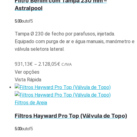
Filtro Berlim com Tampa 230 mm –
Astralpool
5.00
out of 5
Tampa Ø 230 de fecho por parafusos, injetada.
Equipado com purga de ar e água manuais, manómetro e
válvula seletora lateral.
931,13
€
–
2.128,05
€
C/IVA
Ver opções
Vista Rápida
Filtros de Areia
Filtros Hayward Pro Top (Válvula de Topo)
5.00
out of 5