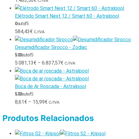
1.483,56
€
C/IVA
Elétrodo Smart Next 12 / Smart 60 - Astralpool
0
out of 5
584,43
€
C/IVA
Desumidificador Sirocco - Zodiac
5.00
out of 5
5.081,13
€
–
6.837,57
€
C/IVA
Boca de Ar Roscada - Astralpool
5.00
out of 5
8,61
€
–
15,99
€
C/IVA
Produtos Relacionados