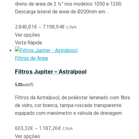
dreno de areia de 2 ½” nos modelos 1050 e 1200.
Descarga lateral de areia de Ø200mm em…
2.840,81
€
–
7.198,94
€
C/IVA
Ver opções
Vista Rápida
Filtros de Areia
Filtros Jupiter – Astralpool
5.00
out of 5
Filtros da Astralpool, de poliéster laminado com fibra
de vidro, cor branca, tampa roscada transparente
equipado com manómetro e válvula de drenagem.
603,32
€
–
1.187,26
€
C/IVA
Ver opções