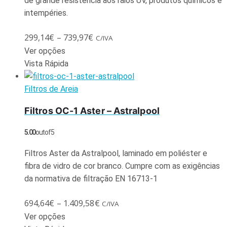
de grande resistência aos raios UV, produtos químicos e
intempéries.
299,14
€
–
739,97
€
C/IVA
Ver opções
Vista Rápida
Filtros de Areia
Filtros OC-1 Aster – Astralpool
5.00
out of 5
Filtros Aster da Astralpool, laminado em poliéster e
fibra de vidro de cor branco. Cumpre com as exigências
da normativa de filtração EN 16713-1
694,64
€
–
1.409,58
€
C/IVA
Ver opções