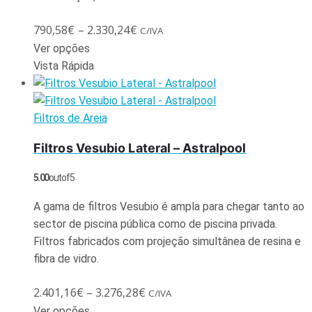
790,58
€
–
2.330,24
€
C/IVA
Ver opções
Vista Rápida
Filtros de Areia
Filtros Vesubio Lateral – Astralpool
5.00
out of 5
A gama de filtros Vesubio é ampla para chegar tanto ao
sector de piscina pública como de piscina privada.
Filtros fabricados com projeção simultânea de resina e
fibra de vidro.
2.401,16
€
–
3.276,28
€
C/IVA
Ver opções