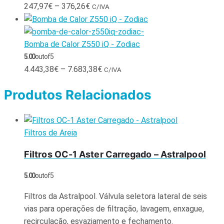
247,97
€
–
376,26
€
C/IVA
Bomba de Calor Z550 iQ - Zodiac
5.00
out of 5
4.443,38
€
–
7.683,38
€
C/IVA
Produtos Relacionados
Filtros de Areia
Filtros OC-1 Aster Carregado – Astralpool
5.00
out of 5
Filtros da Astralpool. Válvula seletora lateral de seis
vias para operações de filtração, lavagem, enxague,
recirculação, esvaziamento e fechamento.