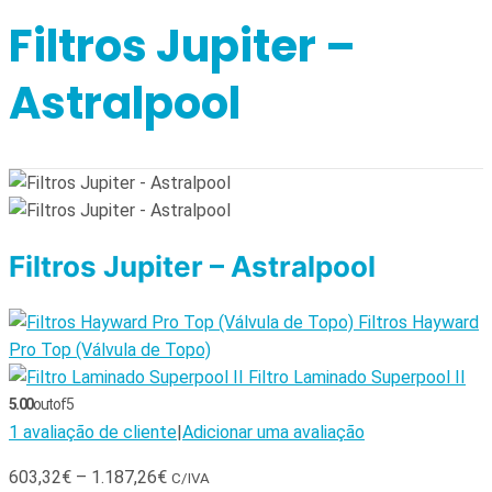
Filtros Jupiter –
Astralpool
Filtros Jupiter – Astralpool
Filtros Hayward
Pro Top (Válvula de Topo)
Filtro Laminado Superpool II
5.00
out of 5
1
avaliação de cliente
|
Adicionar uma avaliação
603,32
€
–
1.187,26
€
C/IVA