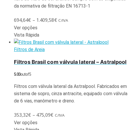
da normativa de filtração EN 16713-1
694,64
€
–
1.409,58
€
C/IVA
Ver opções
Vista Rápida
Filtros de Areia
Filtros Brasil com válvula lateral – Astralpool
5.00
out of 5
Filtros com válvula lateral da Astralpool. Fabricados em
sistema de sopro, cinza antracite, equipado com válvula
de 6 vias, manômetro e dreno.
353,32
€
–
475,09
€
C/IVA
Ver opções
Vista Rápida