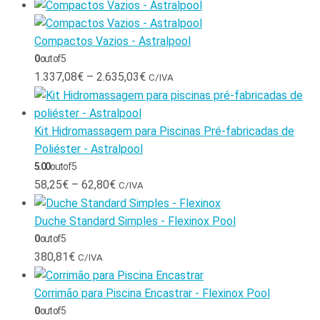
Compactos Vazios - Astralpool
0
out of 5
1.337,08
€
–
2.635,03
€
C/IVA
Kit Hidromassagem para Piscinas Pré-fabricadas de
Poliéster - Astralpool
5.00
out of 5
58,25
€
–
62,80
€
C/IVA
Duche Standard Simples - Flexinox Pool
0
out of 5
380,81
€
C/IVA
Corrimão para Piscina Encastrar - Flexinox Pool
0
out of 5