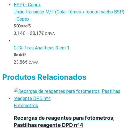
União transição M/F (Colar fêmea x roscar macho BSP)
- Cepex
5.00
out of 5
3,14
€
–
28,17
€
C/IVA
CTX Tiras Analíticas 3 em 1
0
out of 5
23,86
€
C/IVA
Produtos Relacionados
Fotómetros
Recargas de reagentes para fotómetros,
Pastilhas reagente DPD nº4