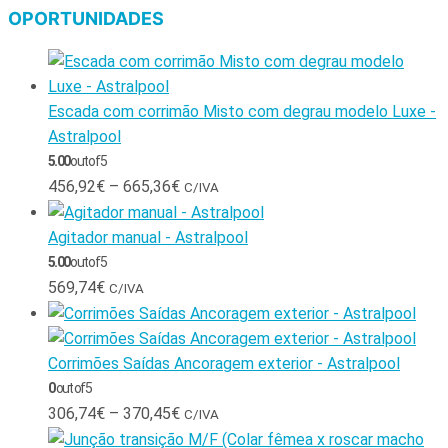
OPORTUNIDADES
Escada com corrimão Misto com degrau modelo Luxe -
Astralpool
5.00
out of 5
456,92
€
–
665,36
€
C/IVA
Agitador manual - Astralpool
5.00
out of 5
569,74
€
C/IVA
Corrimões Saídas Ancoragem exterior - Astralpool
0
out of 5
306,74
€
–
370,45
€
C/IVA