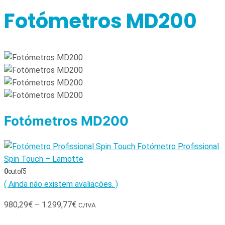
Fotómetros MD200
Fotómetros MD200
Fotómetro Profissional
Spin Touch – Lamotte
0
out of 5
( Ainda não existem avaliações. )
980,29
€
–
1.299,77
€
C/IVA