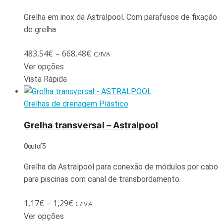
Grelha em inox da Astralpool. Com parafusos de fixação
de grelha.
483,54
€
–
668,48
€
C/IVA
Ver opções
Vista Rápida
Grelhas de drenagem Plástico
Grelha transversal – Astralpool
0
out of 5
Grelha da Astralpool para conexão de módulos por cabo
para piscinas com canal de transbordamento.
1,17
€
–
1,29
€
C/IVA
Ver opções