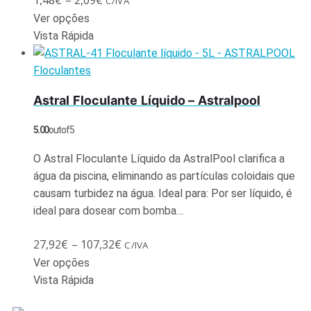
1,48
€
–
2,09
€
C/IVA
Ver opções
Vista Rápida
Floculantes
Astral Floculante Líquido – Astralpool
5.00
out of 5
O Astral Floculante Líquido da AstralPool clarifica a
água da piscina, eliminando as partículas coloidais que
causam turbidez na água. Ideal para: Por ser líquido, é
ideal para dosear com bomba…
27,92
€
–
107,32
€
C/IVA
Ver opções
Vista Rápida