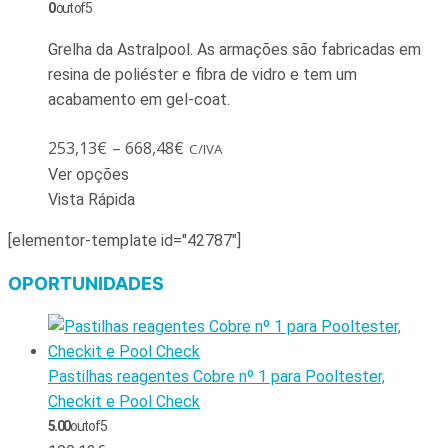
0
out of 5
Grelha da Astralpool. As armações são fabricadas em
resina de poliéster e fibra de vidro e tem um
acabamento em gel-coat.
253,13
€
–
668,48
€
C/IVA
Ver opções
Vista Rápida
[elementor-template id="42787"]
OPORTUNIDADES
Pastilhas reagentes Cobre nº 1 para Pooltester,
Checkit e Pool Check
5.00
out of 5