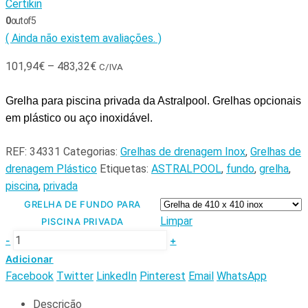
Certikin
0
out of 5
( Ainda não existem avaliações. )
101,94
€
–
483,32
€
C/IVA
Grelha para piscina privada da Astralpool. Grelhas opcionais
em plástico ou aço inoxidável.
REF:
34331
Categorias:
Grelhas de drenagem Inox
,
Grelhas de
drenagem Plástico
Etiquetas:
ASTRALPOOL
,
fundo
,
grelha
,
piscina
,
privada
GRELHA DE FUNDO PARA
Limpar
PISCINA PRIVADA
-
+
Adicionar
Facebook
Twitter
LinkedIn
Pinterest
Email
WhatsApp
Descrição