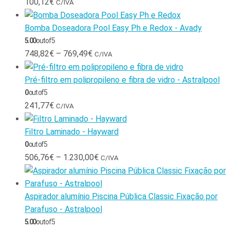
100,12
€
C/IVA
Bomba Doseadora Pool Easy Ph e Redox - Avady
5.00
out of 5
748,82
€
–
769,49
€
C/IVA
Pré-filtro em polipropileno e fibra de vidro - Astralpool
0
out of 5
241,77
€
C/IVA
Filtro Laminado - Hayward
0
out of 5
506,76
€
–
1.230,00
€
C/IVA
Aspirador alumínio Piscina Pública Classic Fixação por
Parafuso - Astralpool
5.00
out of 5