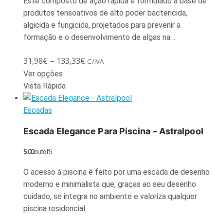
Este composto de ação rápida é formulado à base de
produtos tensoativos de alto poder bactericida,
algicida e fungicida, projetados para prevenir a
formação e o desenvolvimento de algas na…
31,98
€
–
133,33
€
C/IVA
Ver opções
Vista Rápida
Escadas
Escada Elegance Para Piscina – Astralpool
5.00
out of 5
O acesso à piscina é feito por uma escada de desenho
moderno e minimalista que, graças ao seu desenho
cuidado, se integra no ambiente e valoriza qualquer
piscina residencial.