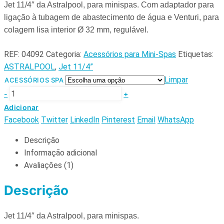
Jet 11/4″ da Astralpool, para minispas.
Com adaptador para
ligação à tubagem de abastecimento de água e Venturi, para
colagem lisa interior Ø 32 mm, regulável.
REF:
04092
Categoria:
Acessórios para Mini-Spas
Etiquetas:
ASTRALPOOL
,
Jet 11/4”
Limpar
ACESSÓRIOS SPA
-
+
Adicionar
Facebook
Twitter
LinkedIn
Pinterest
Email
WhatsApp
Descrição
Informação adicional
Avaliações (1)
Descrição
Jet 11/4″ da Astralpool, para minispas.