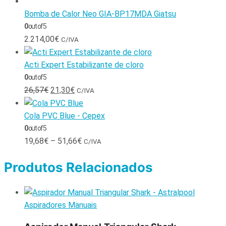
Bomba de Calor Neo GIA-BP17MDA Giatsu
0
out of 5
2.214,00
€
C/IVA
Acti Expert Estabilizante de cloro
0
out of 5
26,57
€
21,30
€
C/IVA
Cola PVC Blue - Cepex
0
out of 5
19,68
€
–
51,66
€
C/IVA
Produtos Relacionados
Aspiradores Manuais