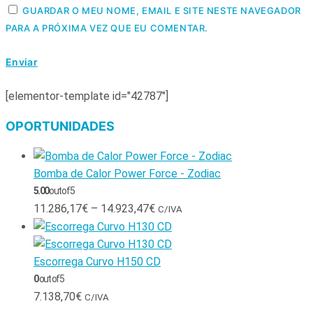
GUARDAR O MEU NOME, EMAIL E SITE NESTE NAVEGADOR
PARA A PRÓXIMA VEZ QUE EU COMENTAR.
[elementor-template id="42787"]
OPORTUNIDADES
Bomba de Calor Power Force - Zodiac
5.00
out of 5
11.286,17
€
–
14.923,47
€
C/IVA
Escorrega Curvo H150 CD
0
out of 5
7.138,70
€
C/IVA