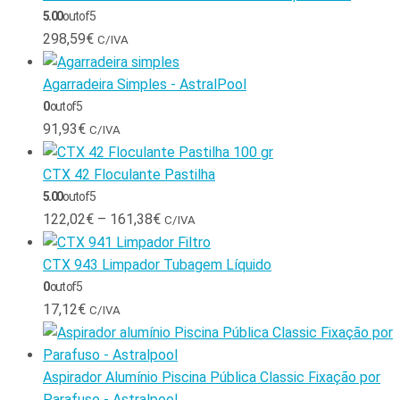
5.00
out of 5
298,59
€
C/IVA
Agarradeira Simples - AstralPool
0
out of 5
91,93
€
C/IVA
CTX 42 Floculante Pastilha
5.00
out of 5
122,02
€
–
161,38
€
C/IVA
CTX 943 Limpador Tubagem Líquido
0
out of 5
17,12
€
C/IVA
Aspirador Alumínio Piscina Pública Classic Fixação por
Parafuso - Astralpool