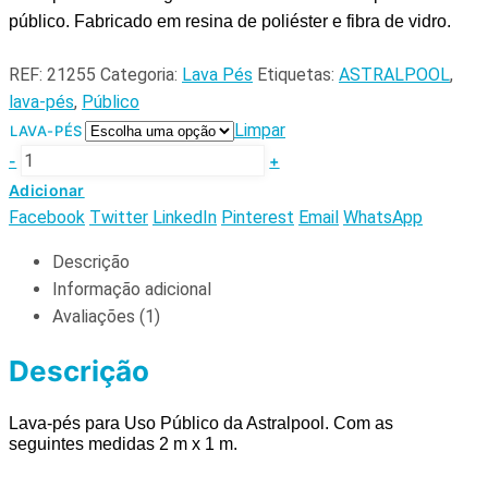
público.
Fabricado em resina de poliéster e fibra de vidro.
REF:
21255
Categoria:
Lava Pés
Etiquetas:
ASTRALPOOL
,
lava-pés
,
Público
Limpar
LAVA-PÉS
-
+
Adicionar
Facebook
Twitter
LinkedIn
Pinterest
Email
WhatsApp
Descrição
Informação adicional
Avaliações (1)
Descrição
Lava-pés para Uso Público da Astralpool. Com as
seguintes
medidas 2 m x 1 m.