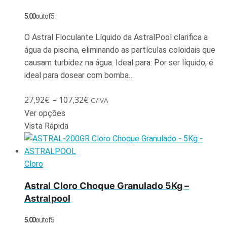
5.00
out of 5
O Astral Floculante Líquido da AstralPool clarifica a
água da piscina, eliminando as partículas coloidais que
causam turbidez na água. Ideal para: Por ser líquido, é
ideal para dosear com bomba…
27,92
€
–
107,32
€
C/IVA
Ver opções
Vista Rápida
Cloro
Astral Cloro Choque Granulado 5Kg –
Astralpool
5.00
out of 5