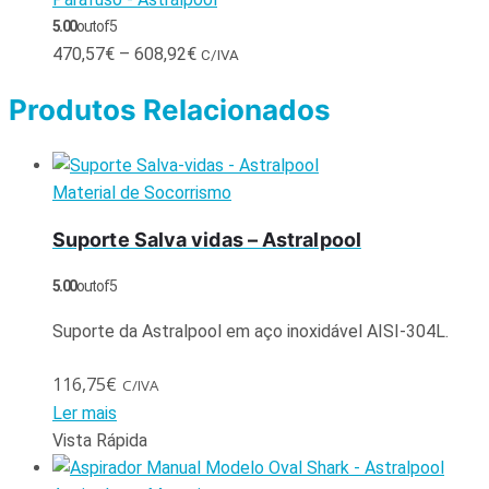
5.00
out of 5
470,57
€
–
608,92
€
C/IVA
Produtos Relacionados
Material de Socorrismo
Suporte Salva vidas – Astralpool
5.00
out of 5
Suporte da Astralpool em aço inoxidável AISI-304L.
116,75
€
C/IVA
Ler mais
Vista Rápida