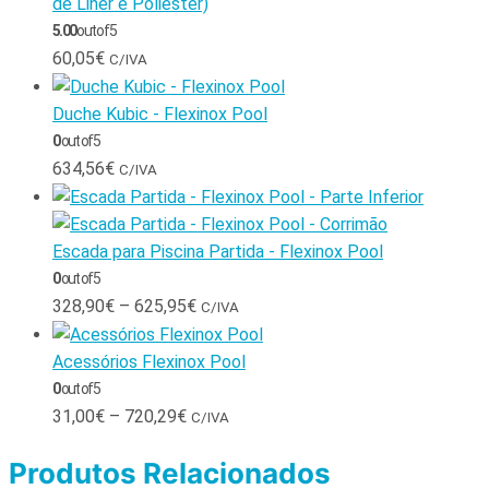
de Liner e Poliéster)
5.00
out of 5
60,05
€
C/IVA
Duche Kubic - Flexinox Pool
0
out of 5
634,56
€
C/IVA
Escada para Piscina Partida - Flexinox Pool
0
out of 5
328,90
€
–
625,95
€
C/IVA
Acessórios Flexinox Pool
0
out of 5
31,00
€
–
720,29
€
C/IVA
Produtos Relacionados