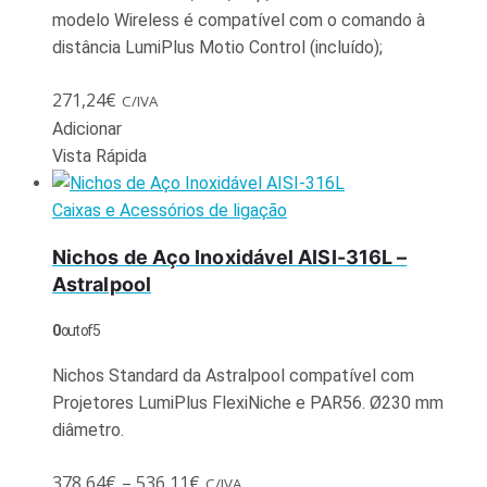
modelo Wireless é compatível com o comando à
distância LumiPlus Motio Control (incluído);
271,24
€
C/IVA
Adicionar
Vista Rápida
Caixas e Acessórios de ligação
Nichos de Aço Inoxidável AISI-316L –
Astralpool
0
out of 5
Nichos Standard da Astralpool compatível com
Projetores LumiPlus FlexiNiche e PAR56. Ø230 mm
diâmetro.
378,64
€
–
536,11
€
C/IVA