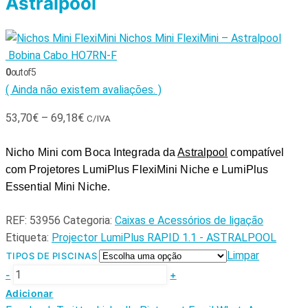
Astralpool
Nichos Mini FlexiMini – Astralpool
Bobina Cabo HO7RN-F
0
out of 5
( Ainda não existem avaliações. )
53,70
€
–
69,18
€
C/IVA
Nicho Mini com Boca Integrada da 
Astralpool
 compatível 
com Projetores LumiPlus FlexiMini Niche e LumiPlus 
Essential Mini Niche.
REF:
53956
Categoria:
Caixas e Acessórios de ligação
Etiqueta:
Projector LumiPlus RAPID 1.1 - ASTRALPOOL
Limpar
TIPOS DE PISCINAS
-
+
Adicionar