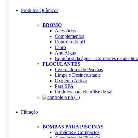
Produtos Químicos
BROMO
Acessórios
Complementos
Controlo do pH
Cloro
Anti Algas
Equilíbrio da água – Corretores de alcalin
FLOCULANTES
Invernadores de Piscinas
Limpa e Desincrustante
Oxigénio Activo
Para SPA
Produtos para eletrólise de sal
Filtração
BOMBAS PARA PISCINAS
Armários e Compactos
Acessórios de Filtração