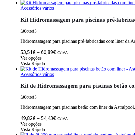
Acessórios vários
Kit Hidromassagem para piscinas pré-fabricad
5.00
out of 5
Hidromassagem para piscinas pré-fabricadas com liner da A
Price
53,51
€
–
60,89
€
C/IVA
This
range:
Ver opções
product
Vista Rápida
53,51€
has
through
multiple
Acessórios vários
60,89€
variants.
The
Kit de Hidromassagem para piscinas betão com
options
may
5.00
out of 5
be
chosen
Hidromassagem para piscinas betão com liner da Astralpool
on
Price
the
49,82
€
–
54,43
€
C/IVA
product
This
range:
Ver opções
page
product
Vista Rápida
49,82€
has