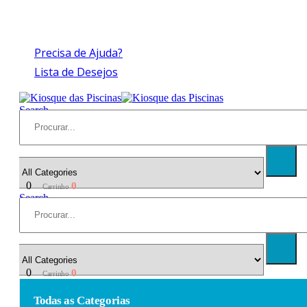
Compras > a 175€ C/IVA com peso até 30 Kg
Precisa de Ajuda?
Lista de Desejos
Search
0
0
Carrinho
Search
0
0
Carrinho
Todas as Categorias