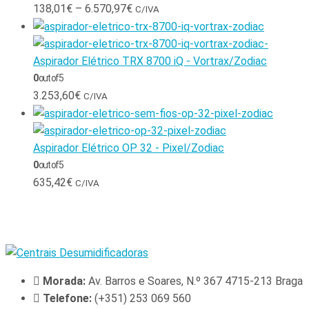
138,01
€
–
6.570,97
€
C/IVA
Aspirador Elétrico TRX 8700 iQ - Vortrax/Zodiac
0
out of 5
3.253,60
€
C/IVA
Aspirador Elétrico OP 32 - Pixel/Zodiac
0
out of 5
635,42
€
C/IVA
Morada:
Av. Barros e Soares, N.º 367 4715-213 Braga
Telefone:
(+351) 253 069 560