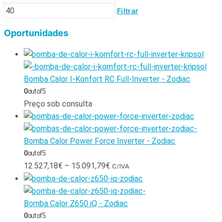
Filtrar
Oportunidades
Bomba Calor I-Konfort RC Full-Inverter - Zodiac
0
out of 5
Preço sob consulta
Bomba Calor Power Force Inverter - Zodiac
0
out of 5
12.527,18
€
–
15.091,79
€
C/IVA
Bomba Calor Z650 iQ - Zodiac
0
out of 5