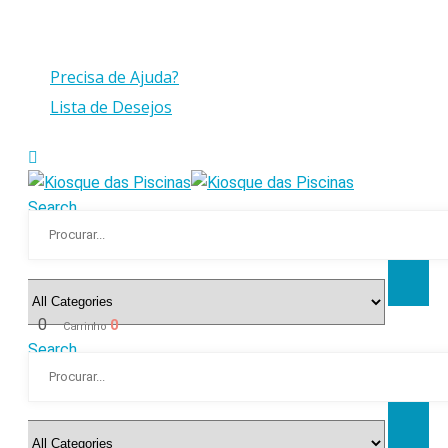
Compras > a 175€ C/IVA com peso até 30 Kg
Precisa de Ajuda?
Lista de Desejos
Search
0
0
Carrinho
Search