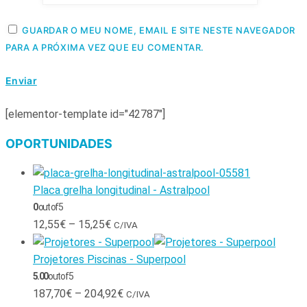
GUARDAR O MEU NOME, EMAIL E SITE NESTE NAVEGADOR
PARA A PRÓXIMA VEZ QUE EU COMENTAR.
[elementor-template id="42787"]
OPORTUNIDADES
Placa grelha longitudinal - Astralpool
0
out of 5
12,55
€
–
15,25
€
C/IVA
Projetores Piscinas - Superpool
5.00
out of 5
187,70
€
–
204,92
€
C/IVA