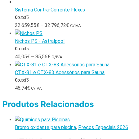
Sistema Contra-Corrente Fluxus
0
out of 5
22.659,55
€
–
32.796,72
€
C/IVA
Nichos PS - Astralpool
0
out of 5
40,05
€
–
85,56
€
C/IVA
CTX-81 e CTX-83 Acessórios para Sauna
0
out of 5
46,74
€
C/IVA
Produtos Relacionados
Bromo oxidante para piscina
,
Preços Especiais 2026