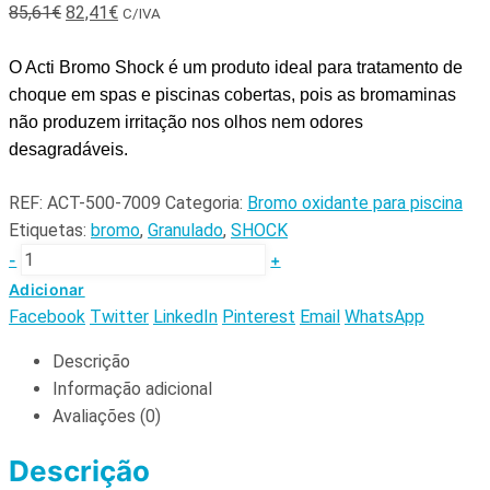
85,61
€
82,41
€
C/IVA
O Acti Bromo Shock é um produto ideal para tratamento de
choque em spas e piscinas cobertas, pois as bromaminas
não produzem irritação nos olhos nem odores
desagradáveis.
REF:
ACT-500-7009
Categoria:
Bromo oxidante para piscina
Etiquetas:
bromo
,
Granulado
,
SHOCK
-
+
Adicionar
Facebook
Twitter
LinkedIn
Pinterest
Email
WhatsApp
Descrição
Informação adicional
Avaliações (0)
Descrição