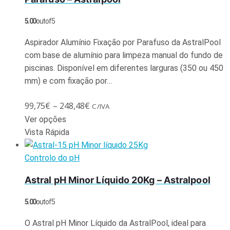
5.00
out of 5
Aspirador Alumínio Fixação por Parafuso da AstralPool
com base de alumínio para limpeza manual do fundo de
piscinas. Disponível em diferentes larguras (350 ou 450
mm) e com fixação por…
99,75
€
–
248,48
€
C/IVA
Ver opções
Vista Rápida
Controlo do pH
Astral pH Minor Líquido 20Kg – Astralpool
5.00
out of 5
O Astral pH Minor Líquido da AstralPool, ideal para