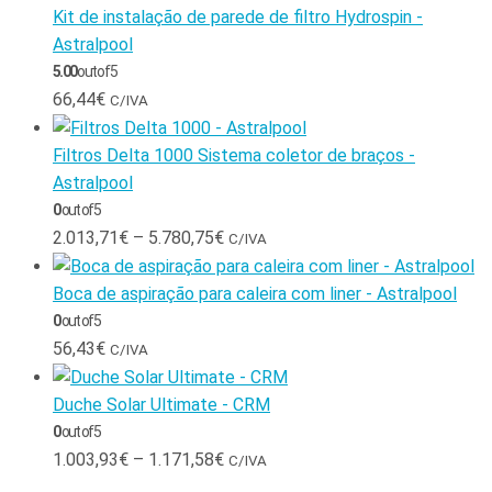
Kit de instalação de parede de filtro Hydrospin -
Astralpool
5.00
out of 5
66,44
€
C/IVA
Filtros Delta 1000 Sistema coletor de braços -
Astralpool
0
out of 5
2.013,71
€
–
5.780,75
€
C/IVA
Boca de aspiração para caleira com liner - Astralpool
0
out of 5
56,43
€
C/IVA
Duche Solar Ultimate - CRM
0
out of 5
1.003,93
€
–
1.171,58
€
C/IVA