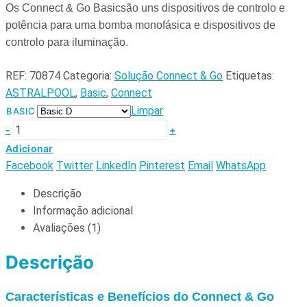
Os Connect & Go Basicsão uns dispositivos de controlo e
potência para uma bomba monofásica e dispositivos de
controlo para iluminação.
REF:
70874
Categoria:
Solução Connect & Go
Etiquetas:
ASTRALPOOL
,
Basic
,
Connect
Limpar
BASIC
-
+
Adicionar
Facebook
Twitter
LinkedIn
Pinterest
Email
WhatsApp
Descrição
Informação adicional
Avaliações (1)
Descrição
Características e Benefícios do Connect & Go