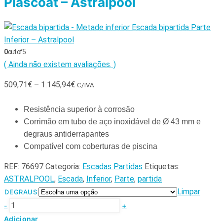
Plascoat – Astralpool
Escada bipartida Parte
Inferior – Astralpool
0
out of 5
( Ainda não existem avaliações. )
509,71
€
–
1.145,94
€
C/IVA
Resistência superior à corrosão
Corrimão em tubo de aço inoxidável de Ø 43 mm e
degraus antiderrapantes
Compatível com coberturas de piscina
REF:
76697
Categoria:
Escadas Partidas
Etiquetas:
ASTRALPOOL
,
Escada
,
Inferior
,
Parte
,
partida
Limpar
DEGRAUS
-
+
Adicionar