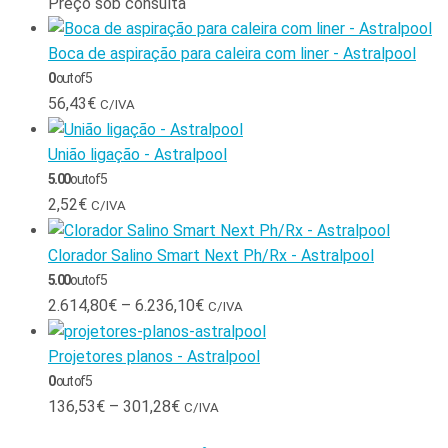
Preço sob consulta
Boca de aspiração para caleira com liner - Astralpool
0
out of 5
56,43
€
C/IVA
União ligação - Astralpool
5.00
out of 5
2,52
€
C/IVA
Clorador Salino Smart Next Ph/Rx - Astralpool
5.00
out of 5
2.614,80
€
–
6.236,10
€
C/IVA
Projetores planos - Astralpool
0
out of 5
136,53
€
–
301,28
€
C/IVA