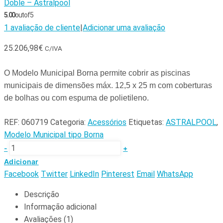
Doble – Astralpool
5.00
out of 5
1
avaliação de cliente
|
Adicionar uma avaliação
25.206,98
€
C/IVA
O Modelo Municipal Borna permite cobrir as piscinas
municipais de dimensões máx. 12,5 x 25 m com coberturas
de bolhas ou com espuma de polietileno.
REF:
060719
Categoria:
Acessórios
Etiquetas:
ASTRALPOOL
,
Modelo Municipal tipo Borna
-
+
Adicionar
Facebook
Twitter
LinkedIn
Pinterest
Email
WhatsApp
Descrição
Informação adicional
Avaliações (1)