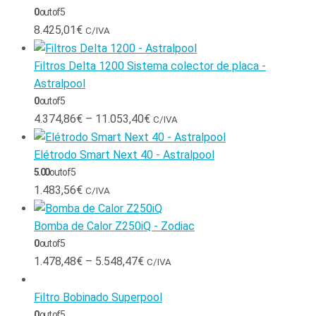
0
out of 5
8.425,01
€
C/IVA
Filtros Delta 1200 Sistema colector de placa -
Astralpool
0
out of 5
4.374,86
€
–
11.053,40
€
C/IVA
Elétrodo Smart Next 40 - Astralpool
5.00
out of 5
1.483,56
€
C/IVA
Bomba de Calor Z250iQ - Zodiac
0
out of 5
1.478,48
€
–
5.548,47
€
C/IVA
Filtro Bobinado Superpool
0
out of 5