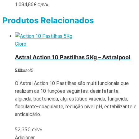
1.084,86
€
C/IVA
Produtos Relacionados
Cloro
Astral Action 10 Pastilhas 5Kg – Astralpool
5.00
out of 5
O Astral Action 10 Pastilhas são multifuncionais que
realizam as 10 funções seguintes: desinfetante,
algicida, bactericida, algi estático virucida, fungicida,
floculante-coagulante, redução nível pH, estabilizante e
anticalcário.
52,35
€
C/IVA
Adicionar