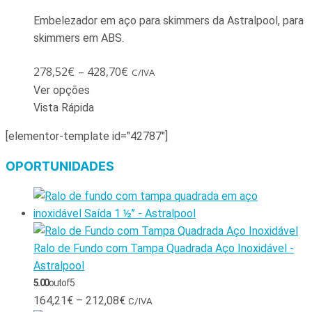
Embelezador em aço para skimmers da Astralpool, para
skimmers em ABS.
278,52
€
–
428,70
€
C/IVA
Ver opções
Vista Rápida
[elementor-template id="42787"]
OPORTUNIDADES
Ralo de Fundo com Tampa Quadrada Aço Inoxidável -
Astralpool
5.00
out of 5
164,21
€
–
212,08
€
C/IVA