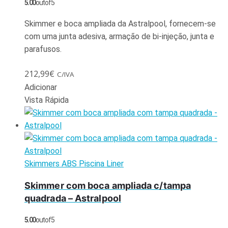
5.00
out of 5
Skimmer e boca ampliada da Astralpool, fornecem-se
com uma junta adesiva, armação de bi-injeção, junta e
parafusos.
212,99
€
C/IVA
Adicionar
Vista Rápida
Skimmers ABS Piscina Liner
Skimmer com boca ampliada c/tampa
quadrada – Astralpool
5.00
out of 5