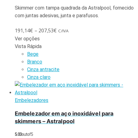
Skimmer com tampa quadrada da Astralpool, fornecido
com juntas adesivas, junta e parafusos.
191,14
€
–
207,53
€
C/IVA
Ver opções
Vista Rápida
Bege
Branco
Cinza antracite
Cinza claro
Embelezadores
Embelezador em aço inoxidável para
skimmers – Astralpool
5.00
out of 5