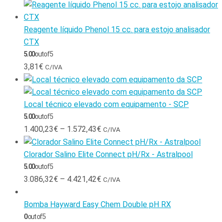
Reagente líquido Phenol 15 cc. para estojo analisador
CTX
5.00
out of 5
3,81
€
C/IVA
Local técnico elevado com equipamento - SCP
5.00
out of 5
1.400,23
€
–
1.572,43
€
C/IVA
Clorador Salino Elite Connect pH/Rx - Astralpool
5.00
out of 5
3.086,32
€
–
4.421,42
€
C/IVA
Bomba Hayward Easy Chem Double pH RX
0
out of 5